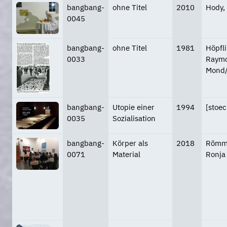
bangbang-
ohne Titel
2010
Hody,
0045
bangbang-
ohne Titel
1981
Höpfli
0033
Raymo
Mond/
bangbang-
Utopie einer
1994
[stoec
0035
Sozialisation
bangbang-
Körper als
2018
Römme
0071
Material
Ronja