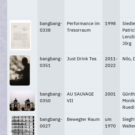
bangbang-
Performance im
1998
Siedle
0338
Tresorraum
Patric
Lenzli
Jörg
bangbang-
Just Drink Tea
2011-
Nilo,
0351
2022
bangbang-
AU SAUVAGE
2001
Günth
0350
VII
Monika
Ruedi
bangbang-
Bewegter Raum
um
Siegfr
0027
1970
Walte