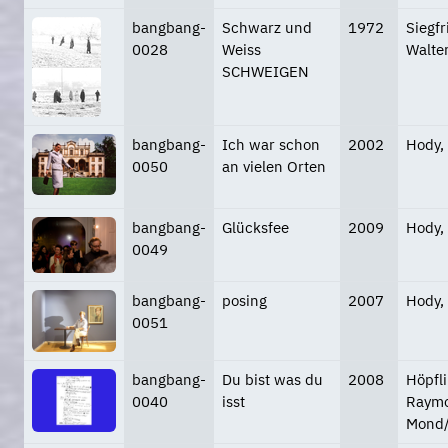
bangbang-
Schwarz und
1972
Siegfr
0028
Weiss
Walte
SCHWEIGEN
bangbang-
Ich war schon
2002
Hody,
0050
an vielen Orten
bangbang-
Glücksfee
2009
Hody,
0049
bangbang-
posing
2007
Hody,
0051
bangbang-
Du bist was du
2008
Höpfli
0040
isst
Raymo
Mond/