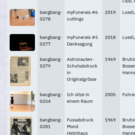
Lipp,
bangbang-
myFunerals #6
2019
Luedi
0278
cuttings
bangbang-
myFunerals #5
2018
Luedi
0277
Danksagung
bangbang-
Astronauten-
1969
Bruhi
0279
Schuhabdruck
Bosser
in
Hanne
Originalgrösse
bangbang-
Ich sitze in
2005
Fuhrer
0254
einem Raum
bangbang-
Fussabdruck
1969
Bruhi
0281
Mond
Bosser
Helmhaus
Hanne