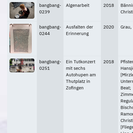
bangbang-
Algenarbeit
2018
Bänni
0239
Christ
bangbang-
Ausfalten der
2020
Grau,
0244
Erinnerung
bangbang-
Ein Tutkonzert
2018
Pfiste
0251
mit sechs
Hansj
Autohupen am
[Mirzl
Thutplatz in
Unter
Zofingen
Beat;
Zimme
Regul
Bischo
Ramon
Christ
[Flieg