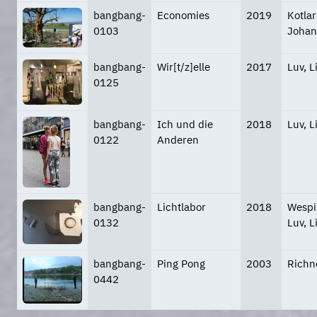
bangbang-
Economies
2019
Kotlar
0103
Joha
bangbang-
Wir[t/z]elle
2017
Luv, L
0125
bangbang-
Ich und die
2018
Luv, L
0122
Anderen
bangbang-
Lichtlabor
2018
Wespi,
0132
Luv, L
bangbang-
Ping Pong
2003
Richn
0442