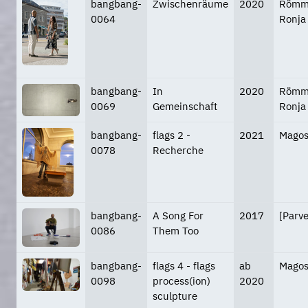
bangbang-
Zwischenräume
2020
Römme
0064
Ronja
bangbang-
In
2020
Römme
0069
Gemeinschaft
Ronja
bangbang-
flags 2 -
2021
Magos
0078
Recherche
bangbang-
A Song For
2017
[Parve
0086
Them Too
bangbang-
flags 4 - flags
ab
Magos
0098
process(ion)
2020
sculpture