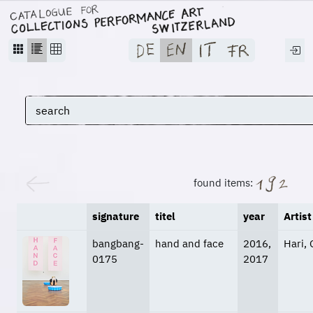
found items:
signature
titel
year
Artist
bangbang-
hand and face
2016,
Hari, 
0175
2017