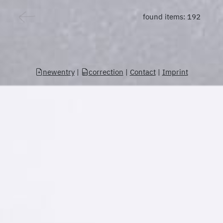
found items: 192
newentry
|
correction
|
Contact
|
Imprint