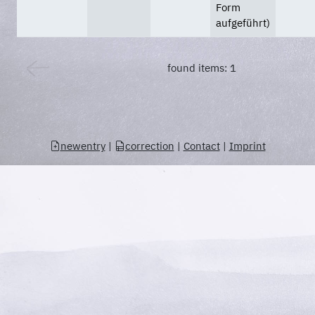
Form
aufgeführt)
found items: 1
newentry
|
correction
|
Contact
|
Imprint