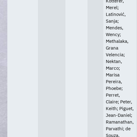
Kotterer,
Merel;
Latinović,
Sanja;
Mendes,
Wency;
Methalaka,
Grana
Velencia;
Nektan,
Marco;
Marisa
Pereira,
Phoebe;
Perret,
Claire; Peter,
Keith; Piguet,
Jean-Daniel;
Ramanathan,
Parvathi; de
Souza,