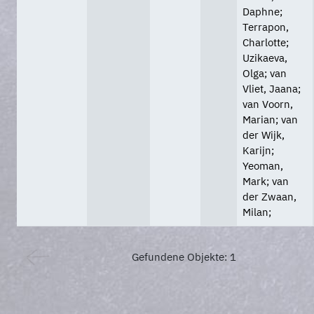
Daphne;
Terrapon,
Charlotte;
Uzikaeva,
Olga; van
Vliet, Jaana;
van Voorn,
Marian; van
der Wijk,
Karijn;
Yeoman,
Mark; van
der Zwaan,
Milan;
Gefundene Objekte: 1