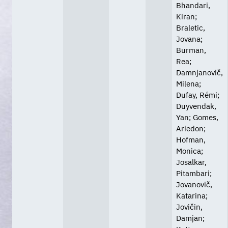
Bhandari,
Kiran;
Braletic,
Jovana;
Burman,
Rea;
Damnjanovič,
Milena;
Dufay, Rémi;
Duyvendak,
Yan; Gomes,
Ariedon;
Hofman,
Monica;
Josalkar,
Pitambari;
Jovanovič,
Katarina;
Jovičin,
Damjan;