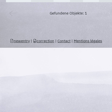
Gefundene Objekte: 1
newentry
|
correction
|
Contact
|
Mentions légales