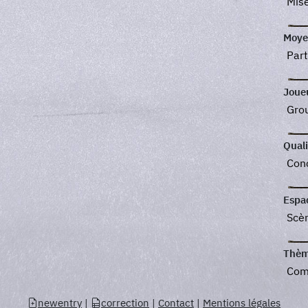
Mis
Moye
Part
Joue
Gro
Quali
Con
Espa
Scè
Thèm
Com
newentry
|
correction
|
Contact
|
Mentions légales