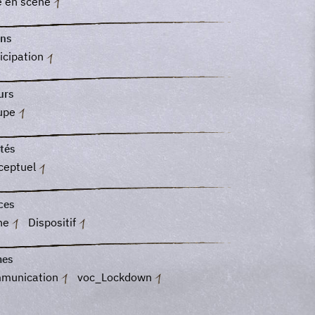
e en scène
ns
icipation
urs
upe
tés
ceptuel
ces
ne
Dispositif
es
munication
voc_Lockdown