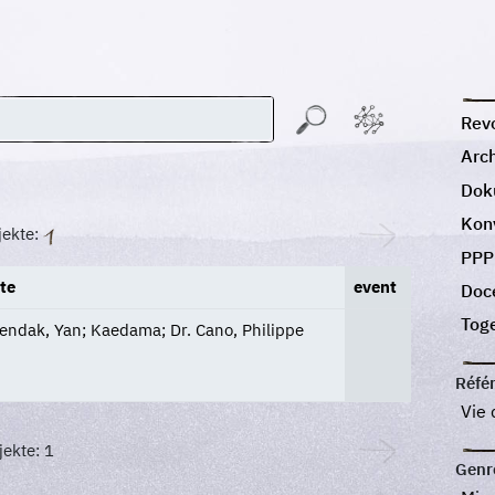
Revo
Arc
Dok
Kon
jekte:
PPP
ste
event
Doc
Tog
endak, Yan; Kaedama; Dr. Cano, Philippe
Réfé
Vie
ekte: 1
Genr