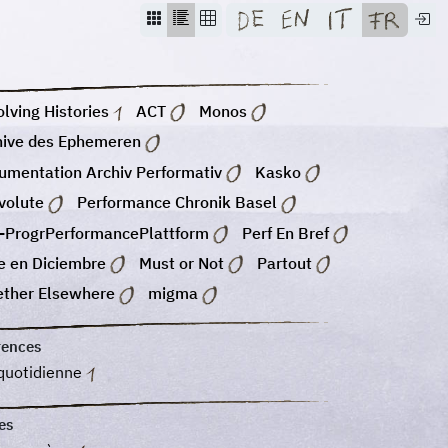
lving Histories
ACT
Monos
hive des Ephemeren
umentation Archiv Performativ
Kasko
volute
Performance Chronik Basel
-ProgrPerformancePlattform
Perf En Bref
e en Diciembre
Must or Not
Partout
ether Elsewhere
migma
rences
 quotidienne
es