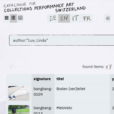
found items:
signature
titel
y
bangbang-
Boden [ver]leitet
0109
bangbang-
MeloVelo
0113