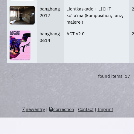
bangbang-
Lichtkaskade + LICHT-
2017
ko’ta’ma (komposition, tanz,
malerei)
bangbang-
ACT v2.0
0614
found items: 17
newentry
|
correction
|
Contact
|
Imprint