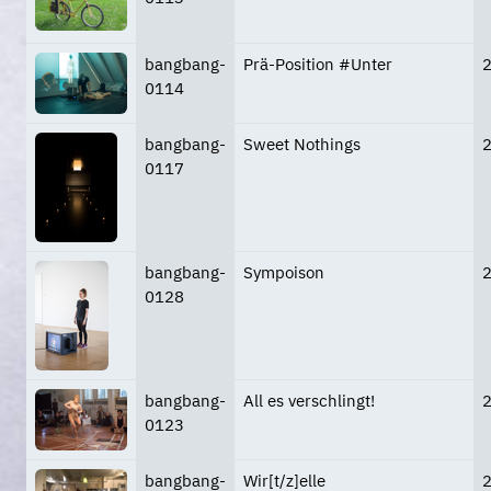
bangbang-
Prä-Position #Unter
0114
bangbang-
Sweet Nothings
0117
bangbang-
Sympoison
0128
bangbang-
All es verschlingt!
0123
bangbang-
Wir[t/z]elle