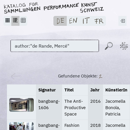
Gefundene Objekte:
Signatur
Titel
Jahr
KünstlerIn
bangbang-
The Anti-
2016
Jacomella
1606
Productive
Bonola,
Space
Patricia
bangbang-
Fashion
2018
Jacomella