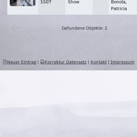
1507
Show
Bonola,
Patricia
Gefundene Objekte: 2
Neuer Eintrag
|
Korrektur Datensatz
|
Kontakt
|
Impressum