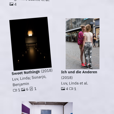
4
(2018)
Sweet Nothings
Ich und die Anderen
Luv, Linda; Sunarjo,
(2018)
Luv, Linda et al.
Benjamin
1
4
1
6
1