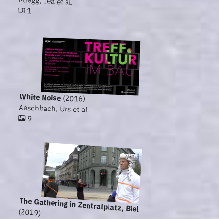
Rüegg, Lea et al.
1
White Noise
(2016)
Aeschbach, Urs et al.
9
The Gathering in Zentralplatz, Biel
(2019)