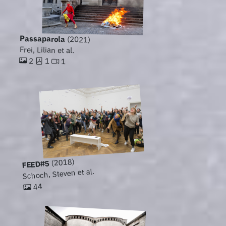
Passaparola
(2021)
Frei, Lilian et al.
2
1
1
(2018)
FEED#5
Schoch, Steven et al.
44