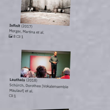
Infinit
(2017)
Morger, Martina et al.
8
1
Lauthals
(2018)
Schürch, Dorothea [Vokalensemble
Maulauf] et al.
1