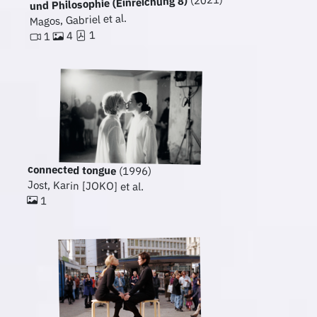
und Philosophie (Einreichung 8)
Magos, Gabriel et al.
1
4
1
connected tongue
(1996)
Jost, Karin [JOKO] et al.
1