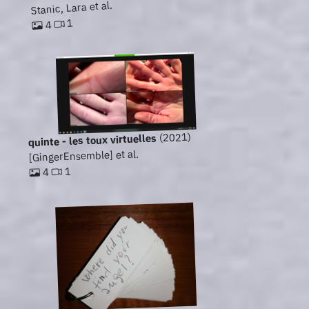
Stanic, Lara et al.
1
4
(2021)
quinte - les toux virtuelles
[GingerEnsemble] et al.
1
4