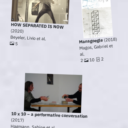
HOW SEPARATED IS NOW
(2020)
Beyeler, Livio et al.
(2018)
Mansgoegle
5
Magos, Gabriel et
al.
2
10
2
10 x 10 – a performative conversation
(2017)
Hagmann, Sabine et al.