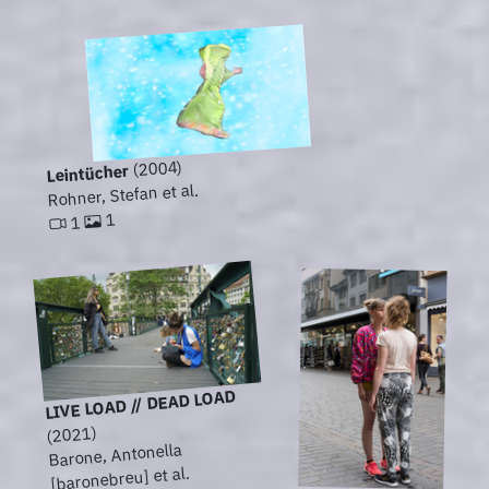
(2004)
Leintücher
Rohner, Stefan et al.
1
1
LIVE LOAD // DEAD LOAD
(2021)
Barone, Antonella
[baronebreu] et al.