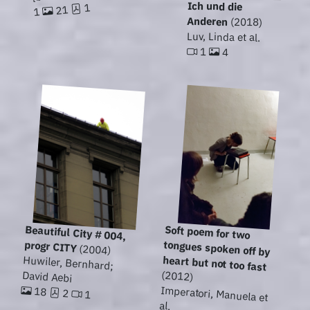
Ich und die
1
21
1
Anderen
(2018)
Luv, Linda et al.
1
4
Beautiful City # 004,
Soft poem for two
tongues spoken off by
progr CITY
(2004)
Huwiler, Bernhard;
heart but not too fast
David Aebi
(2012)
Imperatori, Manuela et
18
2
1
al.