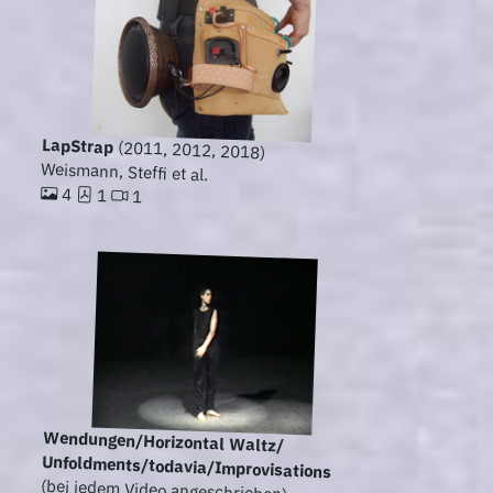
LapStrap
(2011, 2012, 2018)
Weismann, Steffi et al.
4
1
1
Wendungen/Horizontal Waltz/
Unfoldments/todavia/Improvisations
(bei jedem Video angeschrieben)