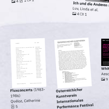
1
4
Ich und die Anderen
Luv, Linda et al.
4
1
Whit
Aesc
9
(1983-
Osterreichicher
Fluxconcerts
Kunstverein
1986)
Internationales
Quéloz, Catherine
Performance Festival
5