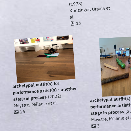
(1978)
Krinzinger, Ursula et
al.
16
archetypal outfit(s) for
performance artist(s) - another
(2022)
stage in process
archetypal outfit(s)
Meystre, Mélanie et al.
performance artist(
(2
16
stage in process
Meystre, Mélanie et 
3