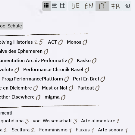
oc_Schule
lving Histories
ACT
Monos
hive des Ephemeren
umentation Archiv Performativ
Kasko
volute
Performance Chronik Basel
-ProgrPerformancePlattform
Perf En Bref
e en Diciembre
Must or Not
Partout
ether Elsewhere
migma
imenti
 quotidiana
voc_Wissenschaft
Arte alimentare
da
Scultura
Femminismo
Fluxus
Arte sonora