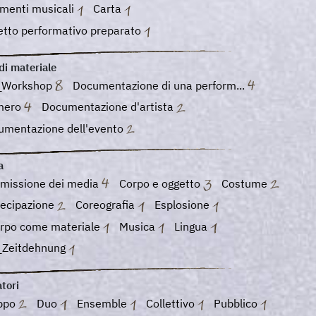
umenti musicali
Carta
etto performativo preparato
di materiale
_Workshop
Documentazione di una perform...
mero
Documentazione d'artista
umentazione dell'evento
a
smissione dei media
Corpo e oggetto
Costume
tecipazione
Coreografia
Esplosione
orpo come materiale
Musica
Lingua
_Zeitdehnung
tori
ppo
Duo
Ensemble
Collettivo
Pubblico