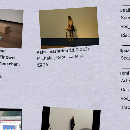
Quali
Spe
voc_
Ris
ine
zwei
(2022)
Pain - variation 11
Spaz
Michelet, Rebecca et al.
Spaz
 Menschen.
26
Temi
l.
Arte
Cor
voc
Tra