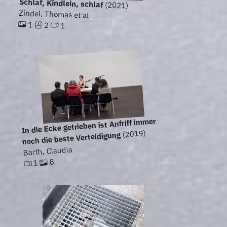
Schlaf, Kindlein, schlaf
(2021)
Zindel, Thomas et al.
1
2
1
In die Ecke getrieben ist Anfriff immer
(2019)
noch die beste Verteidigung
Barth, Claudia
8
1