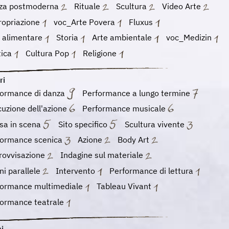
za postmoderna
Rituale
Scultura
Video Arte
ropriazione
voc_Arte Povera
Fluxus
e alimentare
Storia
Arte ambientale
voc_Medizin
tica
Cultura Pop
Religione
ri
formance di danza
Performance a lungo termine
uzione dell'azione
Performance musicale
sa in scena
Sito specifico
Scultura vivente
formance scenica
Azione
Body Art
rovvisazione
Indagine sul materiale
ni parallele
Intervento
Performance di lettura
formance multimediale
Tableau Vivant
formance teatrale
i