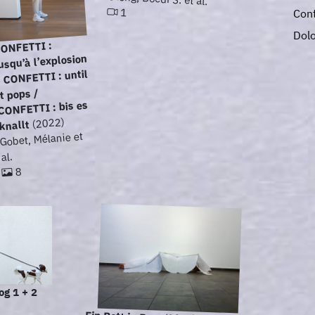
1
Con
Dol
ONFETTI :
usqu’à l’explosion
/ CONFETTI : until
it pops /
CONFETTI : bis es
(2022)
knallt
Gobet, Mélanie et
al.
8
og 1 + 2