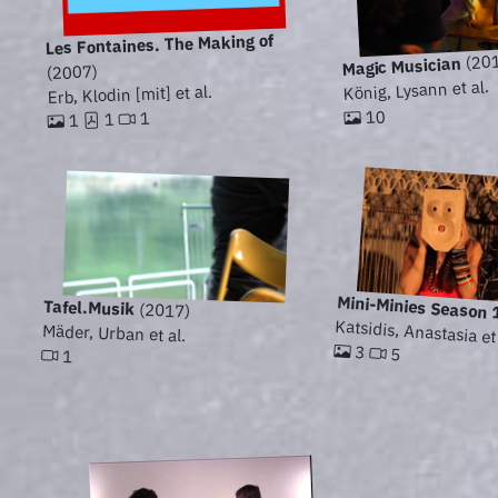
Les Fontaines. The Making of
(20
Magic Musician
(2007)
König, Lysann et al.
Erb, Klodin [mit] et al.
10
1
1
1
Mini-Minies Season 
Tafel.Musik
(2017)
Katsidis, Anastasia et
Mäder, Urban et al.
3
5
1