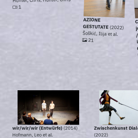
1
AZIONE
C
j
GESTUTATE
(2022)
Šoškić, Ilija et al.
21
wir/wir/wir (Entwürfe)
(2014)
Zwischenkunst Dial
Hofmann, Leo et al.
(2022)