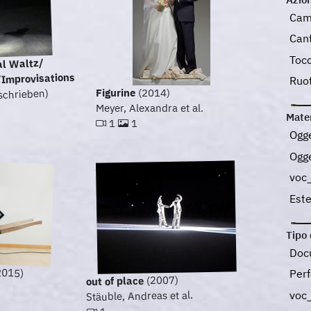
Cam
Can
Toc
l Waltz/
Improvisations
Ruo
Figurine
(2014)
schrieben)
Meyer, Alexandra et al.
Mater
1
1
Ogge
Ogge
voc
Este
Tipo 
Docu
2015)
Perf
(2007)
out of place
voc
Stäuble, Andreas et al.