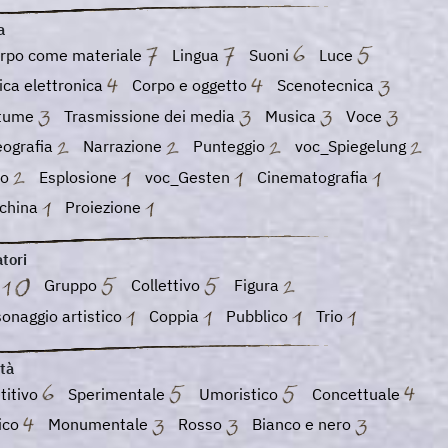
a
orpo come materiale
Lingua
Suoni
Luce
ca elettronica
Corpo e oggetto
Scenotecnica
tume
Trasmissione dei media
Musica
Voce
eografia
Narrazione
Punteggio
voc_Spiegelung
to
Esplosione
voc_Gesten
Cinematografia
china
Proiezione
tori
o
Gruppo
Collettivo
Figura
onaggio artistico
Coppia
Pubblico
Trio
tà
titivo
Sperimentale
Umoristico
Concettuale
ico
Monumentale
Rosso
Bianco e nero