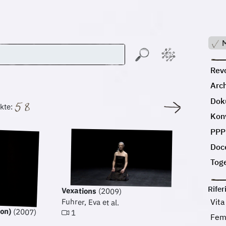
M
Revo
Arc
Dok
kte:
Kon
PPP
Doc
Tog
Rifer
Vexations
(2009)
Vita
Fuhrer, Eva et al.
ion)
(2007)
1
Fem