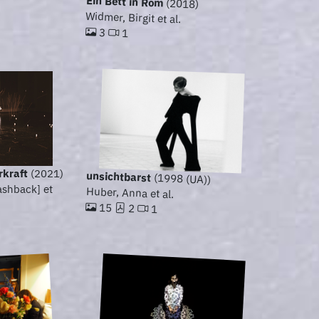
Ein Bett in Rom
(2018)
Widmer, Birgit et al.
3
1
rkraft
(2021)
unsichtbarst
(1998 (UA))
ashback] et
Huber, Anna et al.
15
2
1