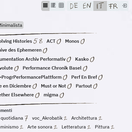
inimalista
lving Histories
ACT
Monos
hive des Ephemeren
umentation Archiv Performativ
Kasko
volute
Performance Chronik Basel
-ProgrPerformancePlattform
Perf En Bref
e en Diciembre
Must or Not
Partout
ether Elsewhere
migma
imenti
 quotidiana
voc_Akrobatik
Architettura
minismo
Arte sonora
Letteratura
Pittura