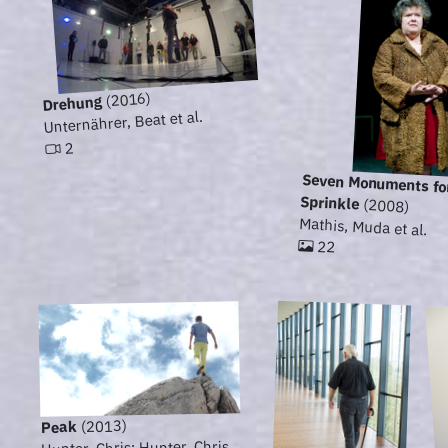
(2016)
Drehung
Unternährer, Beat et al.
2
Seven Monuments fo
Sprinkle
(2008)
Mathis, Muda et al.
22
(2013)
Peak
Hunter, Chris; Hunter, Chris