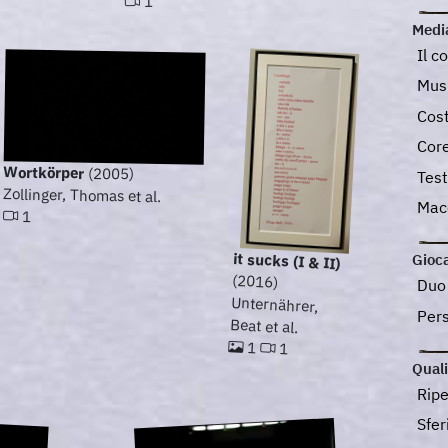
1
Medi
Il c
Musi
Cos
Cor
Wortkörper
(2005)
Tes
Zollinger, Thomas et al.
Mac
1
it sucks (I & II)
Gioca
(2016)
Du
Unternährer,
Pers
Beat et al.
1
1
Quali
Ripe
Sfer