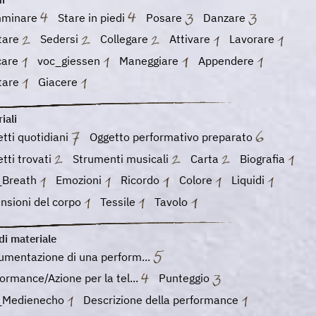
minare
Stare in piedi
Posare
Danzare
tare
Sedersi
Collegare
Attivare
Lavorare
care
voc_giessen
Maneggiare
Appendere
tare
Giacere
iali
tti quotidiani
Oggetto performativo preparato
tti trovati
Strumenti musicali
Carta
Biografia
_Breath
Emozioni
Ricordo
Colore
Liquidi
nsioni del corpo
Tessile
Tavolo
di materiale
mentazione di una perform...
ormance/Azione per la tel...
Punteggio
_Medienecho
Descrizione della performance