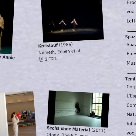
Pro
voc
Let
Spaz
Spaz
(1985)
Kreislauf
Nemeth, Eileen et al.
Pae
r Annie
1
1
Mu
Temi
Cor
L'Es
Com
Nat
Rifi
Sechs ohne Material
(2011)
voc
Otong, Boedi S. et al.