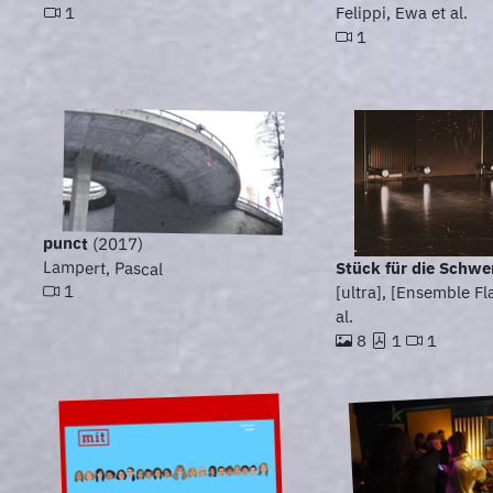
1
Felippi, Ewa et al.
1
punct
(2017)
Lampert, Pascal
Stück für die Schwe
1
[ultra], [Ensemble Fl
al.
8
1
1