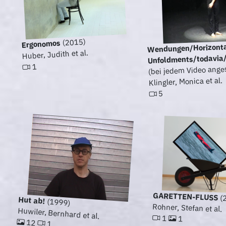
(2015)
Ergonomos
Wendungen/Horizonta
Huber, Judith et al.
Unfoldments/todavia/
1
(bei jedem Video ange
Klingler, Monica et al.
5
GARETTEN-FLUSS
(
Hut ab!
(1999)
Rohner, Stefan et al.
Huwiler, Bernhard et al.
1
1
12
1