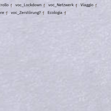
trollo
voc_Lockdown
voc_Netzwerk
Viaggio
ore
voc_Zerstörung?
Ecologia