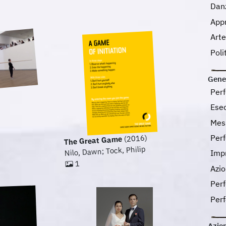
Dan
App
Art
Poli
Gene
Per
Esec
Mes
Per
(2016)
The Great Game
Nilo, Dawn; Tock, Philip
Imp
1
Azio
Per
Per
Azion