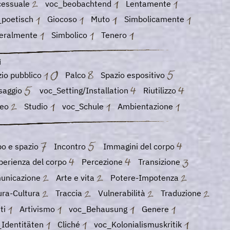
cessuale
voc_beobachtend
Lentamente
_poetisch
Giocoso
Muto
Simbolicamente
teralmente
Simbolico
Tenero
i
io pubblico
Palco
Spazio espositivo
saggio
voc_Setting/Installation
Riutilizzo
seo
Studio
voc_Schule
Ambientazione
po e spazio
Incontro
Immagini del corpo
perienza del corpo
Percezione
Transizione
unicazione
Arte e vita
Potere-Impotenza
ura-Cultura
Traccia
Vulnerabilità
Traduzione
uti
Artivismo
voc_Behausung
Genere
_Identitäten
Cliché
voc_Kolonialismuskritik