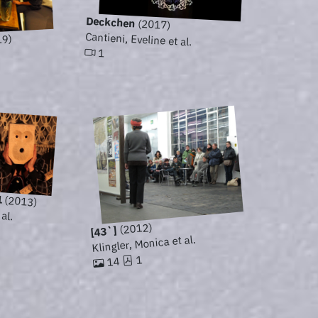
Deckchen
(2017)
Cantieni, Eveline et al.
19)
1
1
(2013)
 al.
(2012)
[43`]
Klingler, Monica et al.
1
14