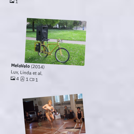
1
MeloVelo
(2014)
Luv, Linda et al.
4
1
1