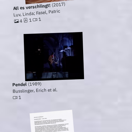
(2017)
All es verschlingt!
Luv, Linda; Fasel, Patric
1
1
4
(1989)
Pendel
Busslinger, Erich et al.
1