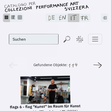
Gefundene Objekte:
flags 6 - flag "Kunst" im Raum für Kunst