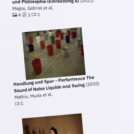
(2021)
und Philosophie (Einreichung 8)
Magos, Gabriel et al.
1
1
4
Handlung und Spur - Performance The
(2010)
Sound of Noise Liquide and Swing
Mathis, Muda et al.
1