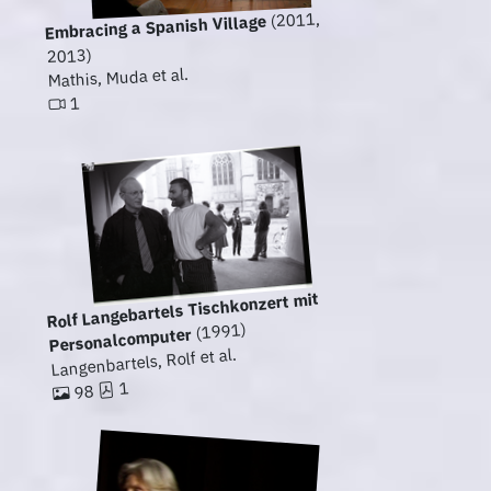
(2011,
Embracing a Spanish Village
2013)
Mathis, Muda et al.
1
Rolf Langebartels Tischkonzert mit
(1991)
Personalcomputer
Langenbartels, Rolf et al.
1
98