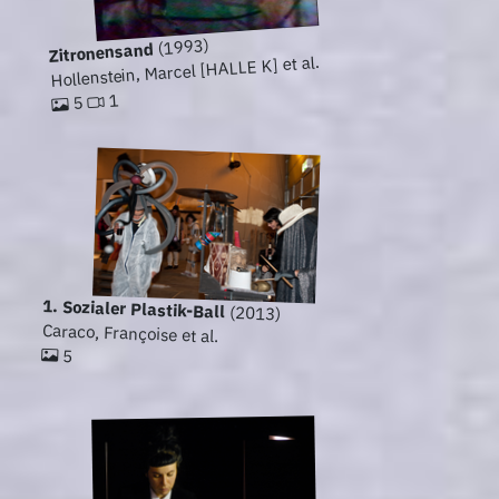
(1993)
Zitronensand
Hollenstein, Marcel [HALLE K] et al.
1
5
1. Sozialer Plastik-Ball
(2013)
Caraco, Françoise et al.
5