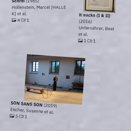
Schrei
(1985)
Hollenstein, Marcel [HALLE
K] et al.
it sucks (I & II)
4
1
(2016)
Unternährer, Beat
et al.
1
1
SON SANS SON
(2019)
Escher, Susanne et al.
5
1