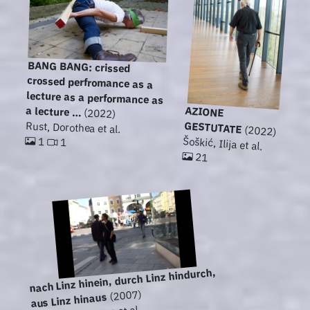
BANG BANG: crissed
crossed perfromance as a
lecture as a performance as
AZIONE
a lecture …
(2022)
GESTUTATE
Rust, Dorothea et al.
(2022)
Šoškić, Ilija et al.
1
1
21
nach Linz hinein, durch Linz hindurch,
(2007)
aus Linz hinaus