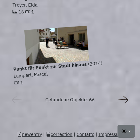
Treyer, Elda
16
1
(2014)
Punkt für Punkt zur Stadt hinaus
Lampert, Pascal
1
Gefundene Objekte: 66
newentry
|
correction
|
Contatto
|
Impressum
Toggle 