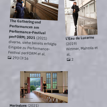
The Gathering und
Performances am
Performance-Festival
perFORM¡ 2021
L'Eau de Lucerne
(2021)
diverse, siehe bereits erfolgte
Eingabe zu Performance-
(2019)
Wittmer, Mahtola et
Festival perFORM et al.
al.
293
16
2
Meringues
(2021)