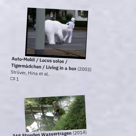
Auto-Mobil / Locus solos /
Tigermàdchen / Living in a box
(2003)
Strüver, Hina et al.
1
(2014)
168 Stunden Wassertragen