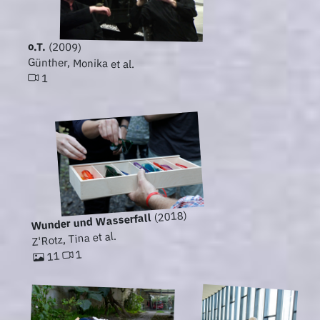
o.T.
(2009)
Günther, Monika et al.
1
(2018)
Wunder und Wasserfall
Z'Rotz, Tina et al.
1
11