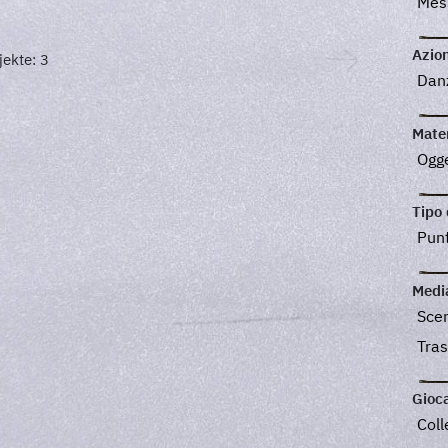
Mes
Azion
ekte: 3
Dan
Mater
Ogge
Tipo 
Pun
Medi
Sce
Tra
Gioca
Coll