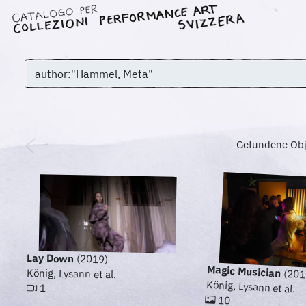
Gefundene Obj
Lay Down
(2019)
Magic Musician
König, Lysann et al.
(201
König, Lysann et al.
1
10