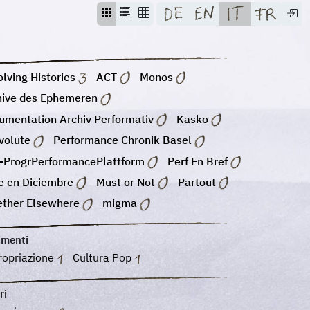
lving Histories
ACT
Monos
hive des Ephemeren
umentation Archiv Performativ
Kasko
volute
Performance Chronik Basel
-ProgrPerformancePlattform
Perf En Bref
e en Diciembre
Must or Not
Partout
ether Elsewhere
migma
imenti
ropriazione
Cultura Pop
ri