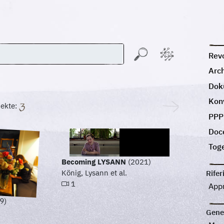
Revo
Arc
Dok
Kon
ekte:
PPP
Doc
Tog
Becoming LYSANN
(2021)
König, Lysann et al.
Rifer
1
App
9)
Gene