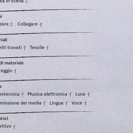
sa in scena
i
zare
Collegare
iali
tti trovati
Tessile
di materiale
teggio
a
notecnica
Musica elettronica
Luce
smissione dei media
Lingua
Voce
tori
ettivo