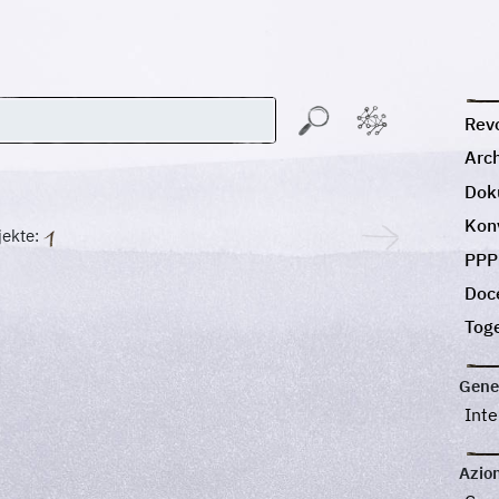
Revo
Arc
Dok
Kon
jekte:
PPP
Doc
Tog
Gene
Int
Azion