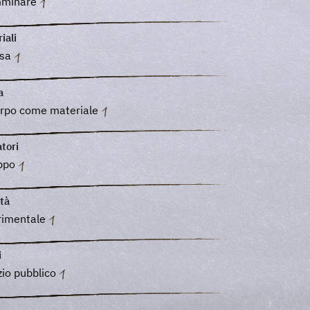
minare
iali
sa
a
orpo come materiale
tori
ppo
tà
rimentale
i
io pubblico