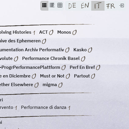
lving Histories
ACT
Monos
hive des Ephemeren
umentation Archiv Performativ
Kasko
volute
Performance Chronik Basel
-ProgrPerformancePlattform
Perf En Bref
e en Diciembre
Must or Not
Partout
ether Elsewhere
migma
ri
ervento
Performance di danza
i