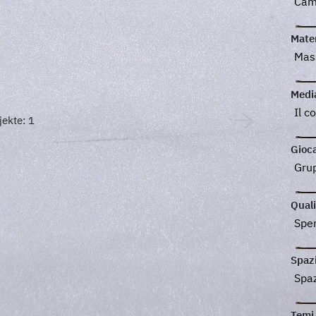
Cam
Mater
Mas
Medi
Il c
ekte: 1
Gioca
Gru
Quali
Spe
Spaz
Spaz
Temi