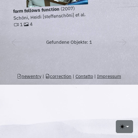
(2007)
form follows function
Schöni, Heidi [steffenschöni] et al.
4
1
Gefundene Objekte: 1
newentry
|
correction
|
Contatto
|
Impressum
Toggle 