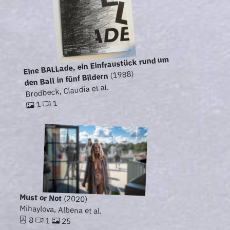
Eine BALLade, ein Einfraustück rund um
(1988)
den Ball in fünf Bildern
Brodbeck, Claudia et al.
1
1
Must or Not
(2020)
Mihaylova, Albena et al.
8
1
25