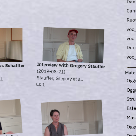
Dan
Can
Ruo
voc
voc
Dor
voc
Interview with Gregory Stauffer
us Schaffter
(2019-08-21)
Mater
Stauffer, Gregory et al.
l.
Ogg
1
Ogge
Str
Este
Mas
Ogge
Ogge