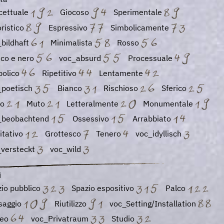
cettuale
Giocoso
Sperimentale
ristico
Espressivo
Simbolicamente
bildhaft
Minimalista
Rosso
nco e nero
voc_absurd
Processuale
bolico
Ripetitivo
Lentamente
_poetisch
Bianco
Rischioso
Sferico
co
Muto
Letteralmente
Monumentale
_beobachtend
Ossessivo
Arrabbiato
itativo
Grottesco
Tenero
voc_idyllisch
_versteckt
voc_wild
i
io pubblico
Spazio espositivo
Palco
saggio
Riutilizzo
voc_Setting/Installation
seo
voc_Privatraum
Studio