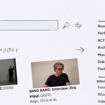
Revo
Per
ACT
Arc
e:
Must
Dok
Par
Rifer
Fem
BANG BANG: Interview Jörg
(2020)
 2
Rit
(2022)
Köppl
Regn, Chris et al.
Vid