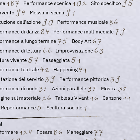
one
Performance scenica
Sito specifico
ervento
Messa in scena
uzione dell'azione
Performance musicale
formance di danza
Performance multimediale
formance a lungo termine
Body Art
ormance di lettura
Improvvisazione
tura vivente
Passeggiata
formance teatrale
Happening
tazione del servizio
Performance pittorica
formance di nudo
Azioni parallele
Mostra
gine sul materiale
Tableau Vivant
Canzone
_Reperformance
Scultura sociale
i
sformare
Posare
Maneggiare