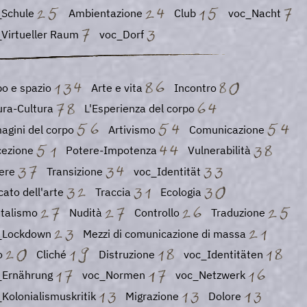
_Schule
Ambientazione
Club
voc_Nacht
_Virtueller Raum
voc_Dorf
po e spazio
Arte e vita
Incontro
ura-Cultura
L'Esperienza del corpo
agini del corpo
Artivismo
Comunicazione
cezione
Potere-Impotenza
Vulnerabilità
ere
Transizione
voc_Identität
ato dell'arte
Traccia
Ecologia
italismo
Nudità
Controllo
Traduzione
_Lockdown
Mezzi di comunicazione di massa
lo
Cliché
Distruzione
voc_Identitäten
_Ernährung
voc_Normen
voc_Netzwerk
Kolonialismuskritik
Migrazione
Dolore