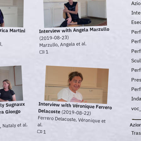
Azi
Int
Esec
Interview with Angela Marzullo
rica Martini
Per
(2019-08-23)
Per
l.
Marzullo, Angela et al.
Perf
1
Scul
Per
Pres
Per
Inda
Interview with Véronique Ferrero
aly Sugnaux
voc
Delacoste
ra Giongo
(2019-08-22)
Ferrero Delacoste, Véronique et
al.
Nataly et al.
Azion
1
Tra