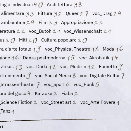
logie individuali
Architettura
e alimentare
Pittura
Queer
voc_Drag
e ambientale
Film
Appropriazione
teratura
voc_Butoh
voc_Wissenschaft
xus
Miti
Cultura popolare
a d'arte totale
voc_Physical Theatre
Moda
igione
Danza postmoderna
voc_Akrobatik
_Zirkus
voc_Dada
voc_Medizin
Fumetto
rattenimento
voc_Social Media
voc_Digitale Kultur
_Strassentheater
voc_Sport
voc_Punk
ura del gioco
Karaoke
Fiaba
Science Fiction
voc_Street art
voc_Arte Povera
_Tanz
ri