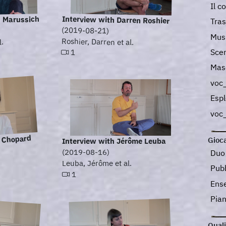
Il c
Interview with Darren Roshier
n Marussich
Tra
(2019-08-21)
Musi
Roshier, Darren et al.
l.
Sce
1
Mas
voc
Esp
voc
a Chopard
Gioca
Interview with Jérôme Leuba
(2019-08-16)
Du
Leuba, Jérôme et al.
Pub
1
Ens
Pia
Quali