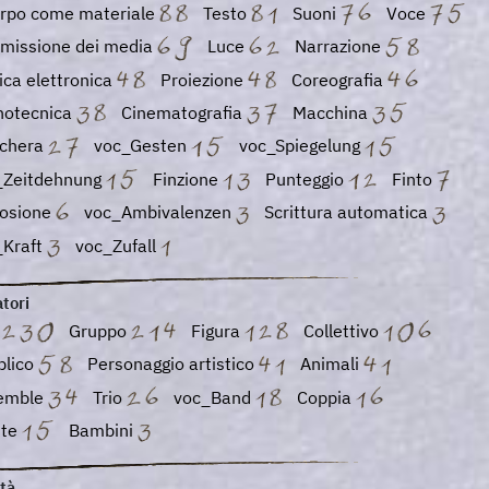
orpo come materiale
Testo
Suoni
Voce
smissione dei media
Luce
Narrazione
ca elettronica
Proiezione
Coreografia
notecnica
Cinematografia
Macchina
chera
voc_Gesten
voc_Spiegelung
_Zeitdehnung
Finzione
Punteggio
Finto
losione
voc_Ambivalenzen
Scrittura automatica
_Kraft
voc_Zufall
tori
o
Gruppo
Figura
Collettivo
blico
Personaggio artistico
Animali
emble
Trio
voc_Band
Coppia
nte
Bambini
tà