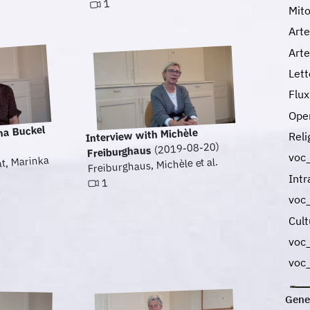
1
Mito
Art
Art
Let
Flu
Oper
na Buckel
Interview with Michèle
Rel
(2019-08-20)
Freiburghaus
voc
at, Marinka
Freiburghaus, Michèle et al.
Int
1
voc
Cult
voc_
voc
Gene