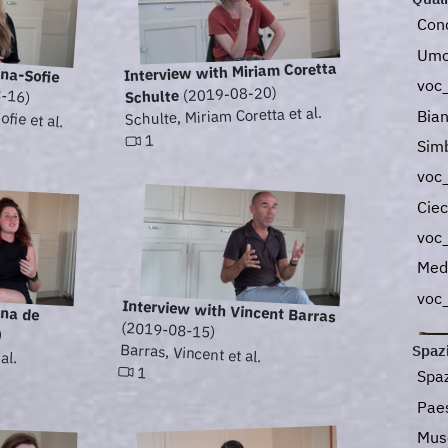
Con
Umo
ina-Sofie
Interview with Miriam Coretta
voc_
-16)
(2019-08-20)
Schulte
fie et al.
Schulte, Miriam Coretta et al.
Bia
1
Sim
voc
Cie
voc
Med
voc
ina de
Interview with Vincent Barras
(2019-08-15)
)
al.
Barras, Vincent et al.
Spaz
1
Spaz
Pae
Mu