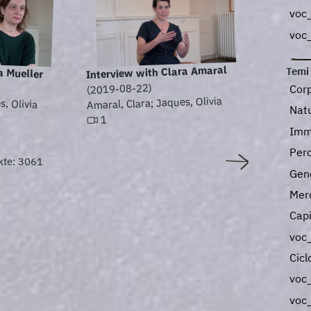
voc
voc
a Mueller
Interview with Clara Amaral
Temi
(2019-08-22)
Cor
s, Olivia
Amaral, Clara; Jaques, Olivia
Nat
1
Imm
Per
kte: 3061
Gen
Merc
Cap
voc
Cic
voc
voc_