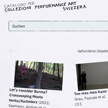
Gefundene Objekt
Let’s consider Burma?
Crossmaping Monte
Tun was man kann
Grau, Pascale et al.
Verita/Kazimierz
(2021)
1
Saemann, Andrea et al.