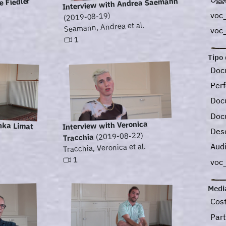
e Fiedler
Interview with Andrea Saemann
voc
(2019-08-19)
Seamann, Andrea et al.
voc
1
Tipo 
Docu
Perf
Doc
Doc
nka Limat
Interview with Veronica
Desc
(2019-08-22)
Tracchia
Aud
Tracchia, Veronica et al.
1
voc
Medi
Cos
Par