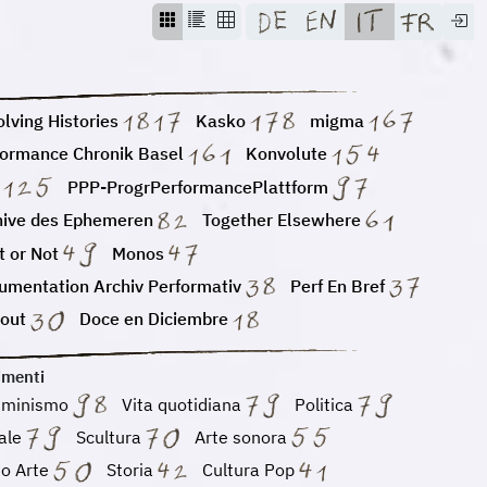
lving Histories
Kasko
migma
formance Chronik Basel
Konvolute
PPP-ProgrPerformancePlattform
hive des Ephemeren
Together Elsewhere
 or Not
Monos
umentation Archiv Performativ
Perf En Bref
tout
Doce en Diciembre
imenti
minismo
Vita quotidiana
Politica
uale
Scultura
Arte sonora
eo Arte
Storia
Cultura Pop