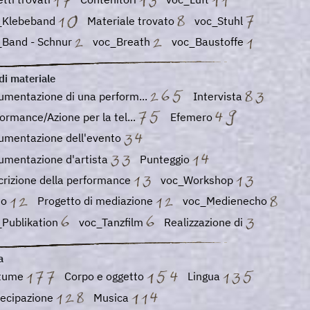
_Klebeband
Materiale trovato
voc_Stuhl
_Band - Schnur
voc_Breath
voc_Baustoffe
di materiale
mentazione di una perform...
Intervista
ormance/Azione per la tel...
Efemero
umentazione dell'evento
umentazione d'artista
Punteggio
rizione della performance
voc_Workshop
io
Progetto di mediazione
voc_Medienecho
_Publikation
voc_Tanzfilm
Realizzazione di
a
tume
Corpo e oggetto
Lingua
tecipazione
Musica