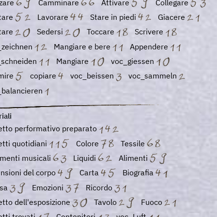
zare
Camminare
Attivare
Collegare
tare
Lavorare
Stare in piedi
Giacere
tare
Sedersi
Toccare
Scrivere
_zeichnen
Mangiare e bere
Appendere
_schneiden
Mangiare
voc_giessen
mire
copiare
voc_beissen
voc_sammeln
_balancieren
iali
etto performativo preparato
tti quotidiani
Colore
Tessile
umenti musicali
Liquidi
Alimenti
nsioni del corpo
Carta
Biografia
sa
Emozioni
Ricordo
tto dell'esposizione
Tavolo
Fuoco
tti trovati
Contenitori
voc_Luft