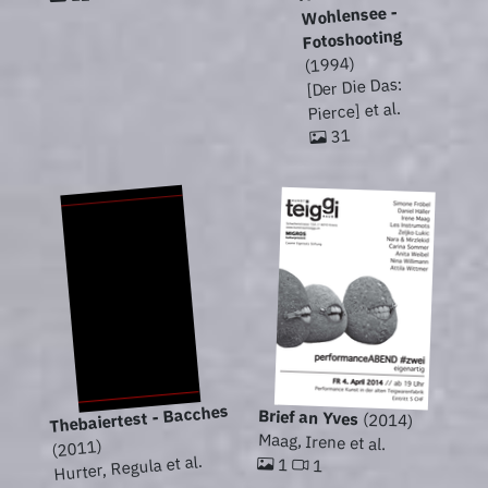
Wohlensee -
Fotoshooting
(1994)
[Der Die Das:
Pierce] et al.
31
Thebaiertest - Bacches
Brief an Yves
(2014)
Maag, Irene et al.
(2011)
Hurter, Regula et al.
1
1