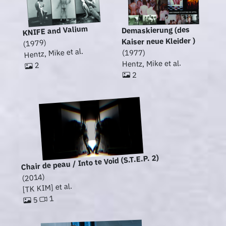
KNIFE and Valium
Demaskierung (des
Kaiser neue Kleider )
(1979)
Hentz, Mike et al.
(1977)
Hentz, Mike et al.
2
2
Chair de peau / Into te Void (S.T.E.P. 2)
(2014)
[TK KIM] et al.
1
5