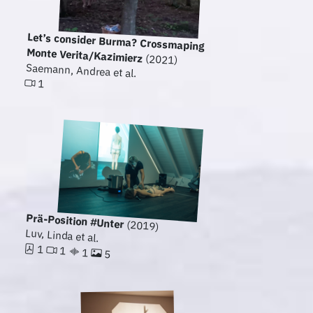
Let’s consider Burma? Crossmaping
Monte Verita/Kazimierz
(2021)
Saemann, Andrea et al.
1
Prä-Position #Unter
(2019)
Luv, Linda et al.
1
1
1
5