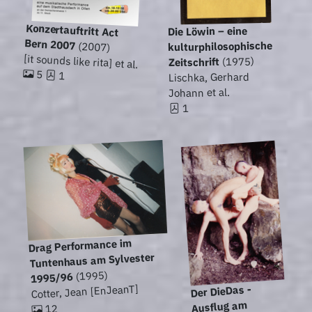
Konzertauftritt Act
Die Löwin – eine
Bern 2007
kulturphilosophische
(2007)
[it sounds like rita] et al.
(1975)
Zeitschrift
5
1
Lischka, Gerhard
Johann et al.
1
Drag Performance im
Tuntenhaus am Sylvester
(1995)
1995/96
Cotter, Jean [EnJeanT]
Der DieDas -
Ausflug am
12