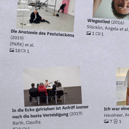
Wiegenlied
(2016)
Stöcklin, Angela et al
Die Anatomie des Feststeckens
1
1
(2019)
[PARK] et al.
18
1
In die Ecke getrieben ist Anfriff immer
Ich war ein
(2019)
noch die beste Verteidigung
Hausheer, An
1
7
Barth, Claudia
1