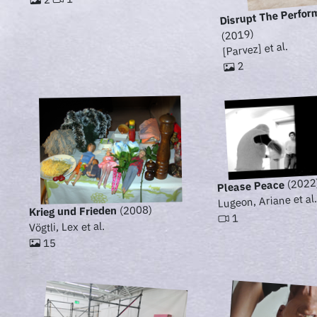
Disrupt The Perfo
(2019)
[Parvez] et al.
2
(2022
Please Peace
Lugeon, Ariane et al
(2008)
Krieg und Frieden
1
Vögtli, Lex et al.
15