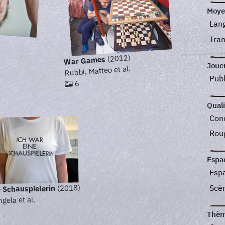
Moye
Lan
Tra
.
(2012)
War Games
Joue
Rubbi, Matteo et al.
Pub
6
Quali
Con
Rou
Espa
Esp
Scè
(2018)
e Schauspielerin
gela et al.
Thèm