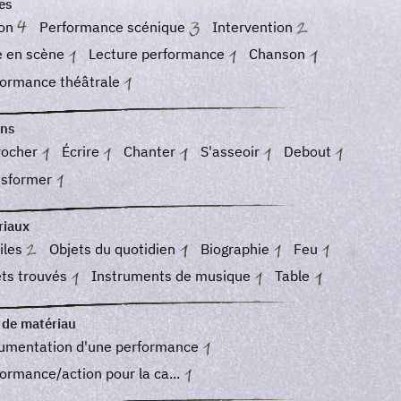
es
ion
Performance scénique
Intervention
e en scène
Lecture performance
Chanson
formance théâtrale
ons
rocher
Écrire
Chanter
S'asseoir
Debout
nsformer
riaux
iles
Objets du quotidien
Biographie
Feu
ets trouvés
Instruments de musique
Table
 de matériau
umentation d'une performance
ormance/action pour la ca...