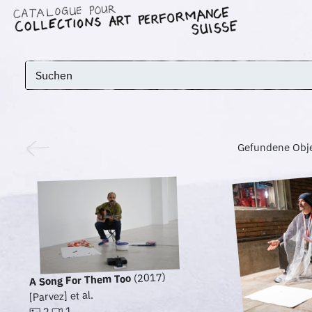
Gefundene Obj
(2017)
A Song For Them Too
[Parvez] et al.
1
2