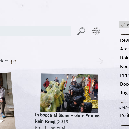
v
Revo
Arc
Dok
ekte:
Kon
PPP
Doc
Tog
Réfé
in bocca al leone – ohne Frauen
Poli
kein Krieg
(2019)
Frei, Lilian et al.