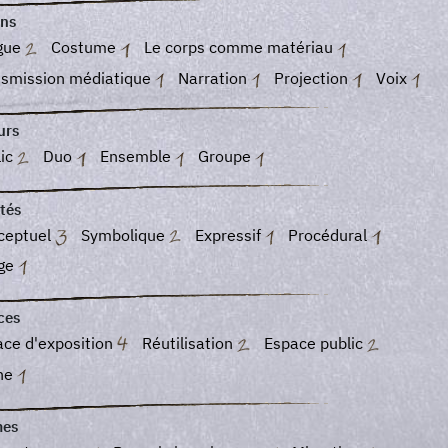
ns
gue
Costume
Le corps comme matériau
nsmission médiatique
Narration
Projection
Voix
urs
lic
Duo
Ensemble
Groupe
tés
ceptuel
Symbolique
Expressif
Procédural
ge
ces
ace d'exposition
Réutilisation
Espace public
ne
es