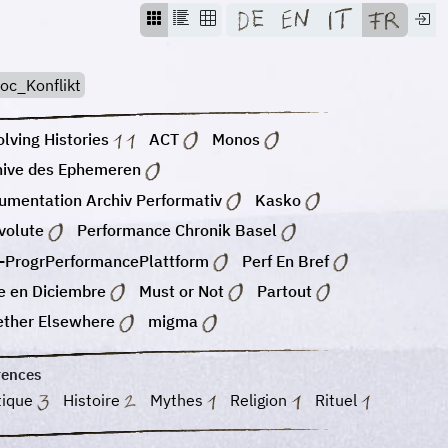
oc_Konflikt
lving Histories
ACT
Monos
hive des Ephemeren
umentation Archiv Performativ
Kasko
volute
Performance Chronik Basel
-ProgrPerformancePlattform
Perf En Bref
e en Diciembre
Must or Not
Partout
ether Elsewhere
migma
rences
tique
Histoire
Mythes
Religion
Rituel