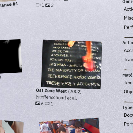
Genr
rmance #1
1
3
Act
Mis
Per
Acti
Acc
Tra
Maté
)
Text
.
Ost Zone West
(2002)
Obj
[steffenschöni] et al.
6
1
Type
Doc
Perf