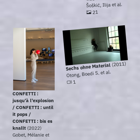
Šoškić, Ilija et al.
21
(2011)
Sechs ohne Material
Otong, Boedi S. et al.
1
CONFETTI :
jusqu’à l’explosion
/ CONFETTI : until
it pops /
CONFETTI : bis es
knallt
(2022)
Gobet, Mélanie et