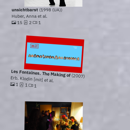
unsichtbarst
(1998 (UA))
Huber, Anna et al.
15
2
1
Les Fontaines. The Making of
(2007)
Erb, Klodin [mit] et al.
1
1
1