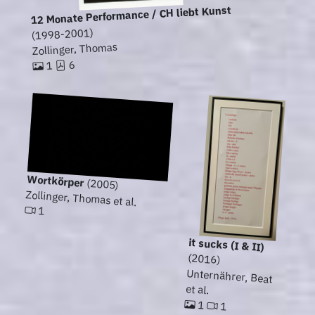
12 Monate Performance / CH liebt Kunst
(1998-2001)
Zollinger, Thomas
6
1
Wortkörper
(2005)
Zollinger, Thomas et al.
1
it sucks (I & II)
(2016)
Unternährer, Beat
et al.
1
1