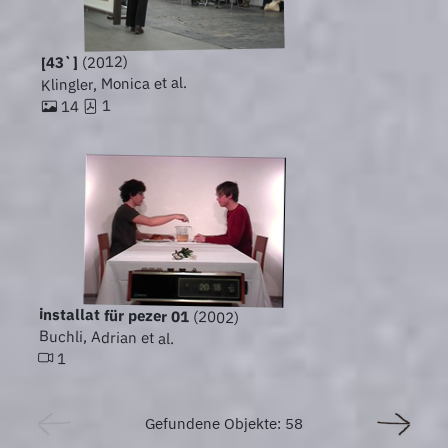
(2012)
[43`]
Klingler, Monica et al.
1
14
installat für pezer 01
(2002)
Buchli, Adrian et al.
1
Gefundene Objekte: 58