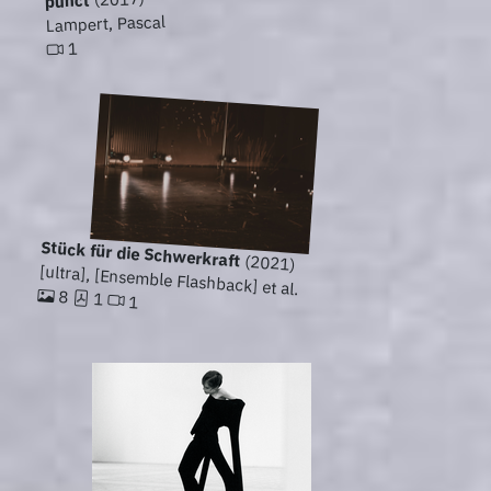
punct
Lampert, Pascal
1
Stück für die Schwerkraft
(2021)
[ultra], [Ensemble Flashback] et al.
8
1
1