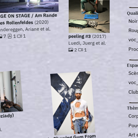
Quali
GE ON STAGE / Am Rande
Noi
(2020)
es Rollenfeldes
ndereggen, Ariane et al.
Rou
1
1
peeling #3
(2017)
7
voc
Luedi, Juerg et al.
Pro
2
1
Espa
Scè
voc_
Clu
Thèm
Dziady)
Cor
Pou
l.
Art 
Dusty Chewing Gum From