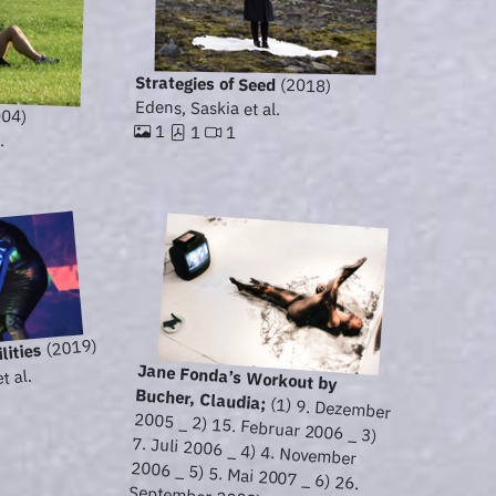
Strategies of Seed
(2018)
Edens, Saskia et al.
04)
1
1
1
.
(2019)
lities
Jane Fonda’s Workout by
t al.
Bucher, Claudia;
(1) 9. Dezember
2005 _ 2) 15. Februar 2006 _ 3)
7. Juli 2006 _ 4) 4. November
2006 _ 5) 5. Mai 2007 _ 6) 26.