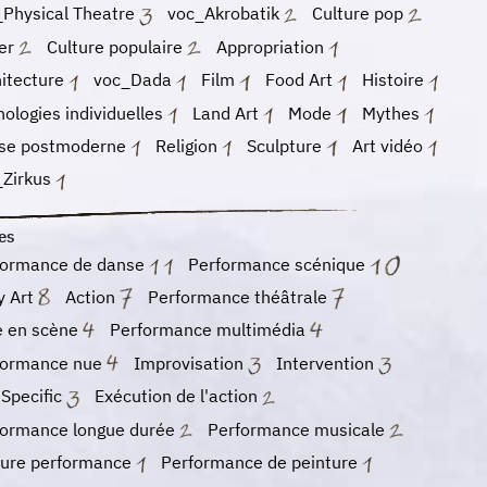
_Physical Theatre
voc_Akrobatik
Culture pop
er
Culture populaire
Appropriation
hitecture
voc_Dada
Film
Food Art
Histoire
ologies individuelles
Land Art
Mode
Mythes
se postmoderne
Religion
Sculpture
Art vidéo
_Zirkus
es
formance de danse
Performance scénique
y Art
Action
Performance théâtrale
e en scène
Performance multimédia
formance nue
Improvisation
Intervention
 Specific
Exécution de l'action
formance longue durée
Performance musicale
ture performance
Performance de peinture