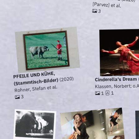
[Parvez] et al.
3
PFEILE UND KÜHE,
(2020)
Cinderella's Dream
(Stammtisch-Bilder)
Klassen, Norbert; o.
Rohner, Stefan et al.
1
1
3