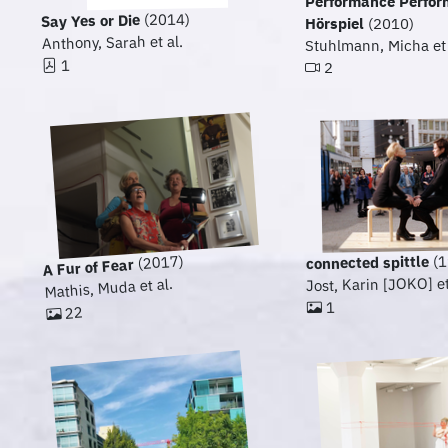
Performance Perfor
(2014)
Say Yes or Die
Hörspiel
(2010)
Anthony, Sarah et al.
Stuhlmann, Micha et 
1
2
(1
(2017)
connected spittle
A Fur of Fear
Jost, Karin [JOKO] et
Mathis, Muda et al.
1
22