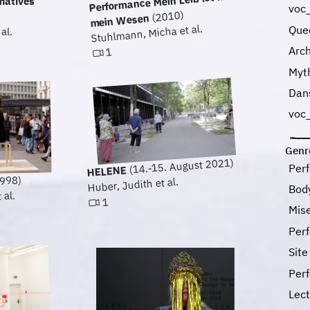
Performance Mein Leib ist nicht
matives
voc
(2010)
mein Wesen
Stuhlmann, Micha et al.
Que
al.
Arc
1
Myth
Dan
voc
Genr
(14.-15. August 2021)
Per
HELENE
998)
Huber, Judith et al.
Bod
 al.
1
Mis
Per
Site
Per
Lec