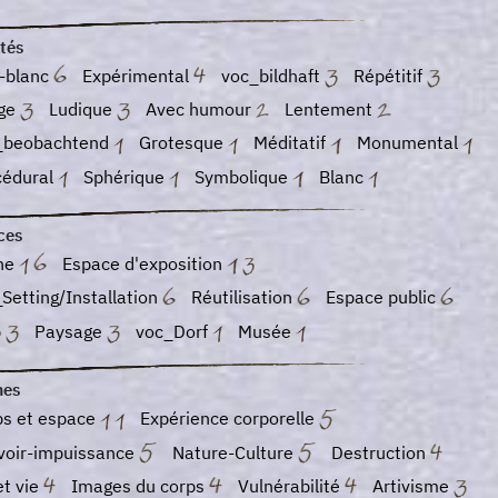
tés
r-blanc
Expérimental
voc_bildhaft
Répétitif
ge
Ludique
Avec humour
Lentement
_beobachtend
Grotesque
Méditatif
Monumental
cédural
Sphérique
Symbolique
Blanc
ces
ne
Espace d'exposition
Setting/Installation
Réutilisation
Espace public
b
Paysage
voc_Dorf
Musée
es
ps et espace
Expérience corporelle
voir-impuissance
Nature-Culture
Destruction
et vie
Images du corps
Vulnérabilité
Artivisme