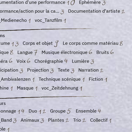
umentation d'une performance
Ephémère
ormance/action pour la ca...
Documentation d'artiste
_Medienecho
voc_Tanzfilm
ns
tume
Corps et objet
Le corps comme matériau
ique
Langue
Musique électronique
Bruits
éra
Voix
Chorégraphie
Lumière
icipation
Projection
Texte
Narration
_Ambivalenzen
Technique scénique
Fiction
hine
Masque
voc_Zeitdehnung
urs
sonnage
Duo
Groupe
Ensemble
_Band
Animaux
Plantes
Trio
Collectif
ple