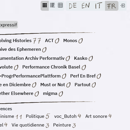
xpressif
lving Histories
ACT
Monos
hive des Ephemeren
umentation Archiv Performativ
Kasko
volute
Performance Chronik Basel
-ProgrPerformancePlattform
Perf En Bref
e en Diciembre
Must or Not
Partout
ether Elsewhere
migma
rences
inisme
Politique
voc_Butoh
Art sonore
el
Vie quotidienne
Peinture