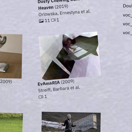
Dou
(2019)
Heaven
Orlowska, Ernestyna et al.
voc
1
11
voc_
voc
(2009)
2009)
EvAmaRIA
Streiff, Barbara et al.
1