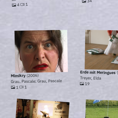
34
1
4
Erde mit Meringues
(
(2006)
Mimikry
Treyer, Elda
Grau, Pascale; Grau, Pascale
19
1
1