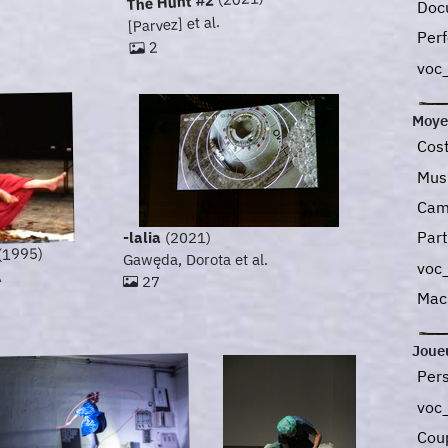
The Hunt #2
Doc
[Parvez] et al.
Perf
2
voc
Moye
Cos
Mus
Cam
Part
-lalia
(2021)
(1995)
Gawęda, Dorota et al.
voc
A
27
Mac
Joue
Per
voc
Cou