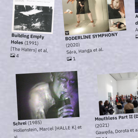
A
d
A
BODERLINE SYMPHONY
Building Empty
Holes
(1991)
(2020)
[The Haters] et al.
Séra, Hanga et al.
4
1
Mouthless Part II (
(1985)
Schrei
(2021)
Hollenstein, Marcel [HALLE K] et
Gawęda, Dorota et a
al.