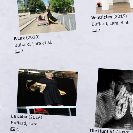
(2019)
Ventricles
Buffard, Lara et al.
7
(2019)
F.Lux
Buffard, Lara et al.
7
La Loba
(2016)
Buffard, Lara
4
The Hunt #1
(2020)