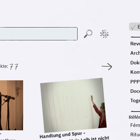
E
Revo
Arc
Dok
kte:
Kon
PPP
Doc
Tog
Réfé
Fém
Handlung und Spur -
-
Ritu