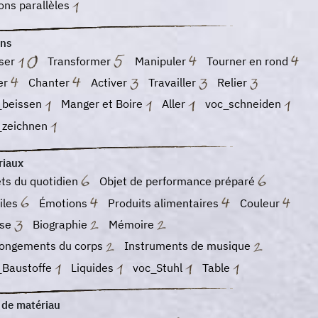
ons parallèles
ons
ser
Transformer
Manipuler
Tourner en rond
er
Chanter
Activer
Travailler
Relier
_beissen
Manger et Boire
Aller
voc_schneiden
_zeichnen
riaux
ts du quotidien
Objet de performance préparé
iles
Émotions
Produits alimentaires
Couleur
se
Biographie
Mémoire
longements du corps
Instruments de musique
_Baustoffe
Liquides
voc_Stuhl
Table
 de matériau