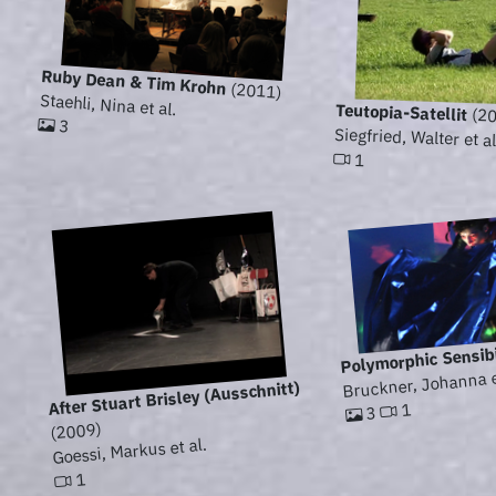
Ruby Dean & Tim Krohn
(2011)
Staehli, Nina et al.
Teutopia-Satellit
(20
3
Siegfried, Walter et al
1
Polymorphic Sensibi
Bruckner, Johanna e
After Stuart Brisley (Ausschnitt)
1
3
(2009)
Goessi, Markus et al.
1