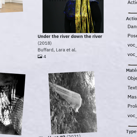
Acti
Acti
Dan
Pos
Under the river down the river
(2018)
voc
Buffard, Lara et al.
voc
4
Maté
Obje
Text
Mas
Pro
voc
Type
(2021)