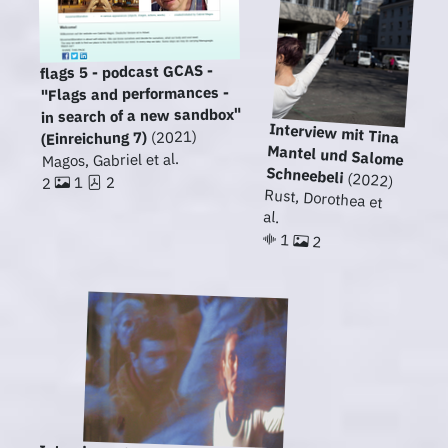
flags 5 - podcast GCAS -
"Flags and performances -
in search of a new sandbox"
Interview mit Tina
Mantel und Salome
(2021)
(Einreichung 7)
Magos, Gabriel et al.
Schneebeli
(2022)
2
1
2
Rust, Dorothea et
al.
1
2