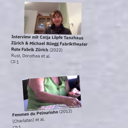
Interview mit Catja Löpfe Tanzhaus
Zürich & Michael Rüegg Fabriktheater
Rote Fabrik Zürich
(2022)
Rust, Dorothea et al.
1
(2012)
Femmes du Pelourinho
[Charlatan] et al.
1