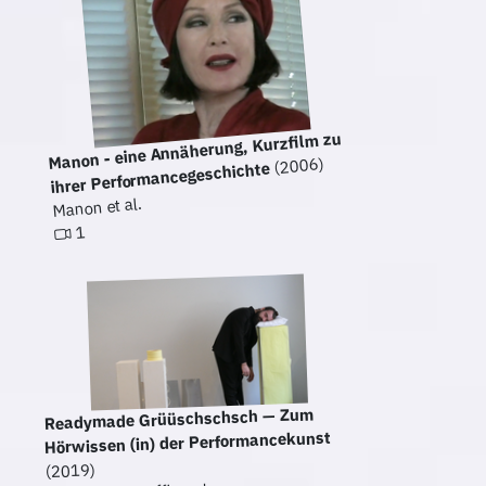
Manon - eine Annäherung, Kurzfilm zu
(2006)
ihrer Performancegeschichte
Manon et al.
1
Readymade Grüüschschsch — Zum
Hörwissen (in) der Performancekunst
(2019)