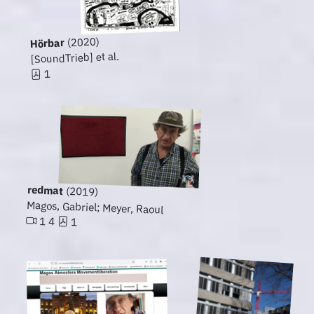
(2020)
Hörbar
[SoundTrieb] et al.
1
redmat
(2019)
Magos, Gabriel; Meyer, Raoul
1 4
1