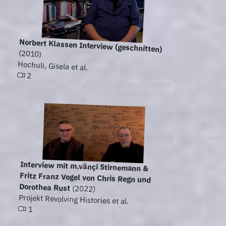
Norbert Klassen Interview (geschnitten)
(2010)
Hochuli, Gisela et al.
2
Interview mit m.vänçi Stirnemann &
Fritz Franz Vogel von Chris Regn und
Dorothea Rust
(2022)
Projekt Revolving Histories et al.
1