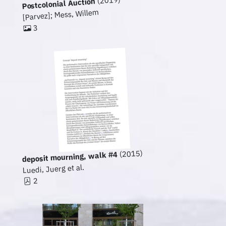
(2019)
Postcolonial Auction
[Parvez]; Mess, Willem
3
(2015)
deposit mourning, walk #4
Luedi, Juerg et al.
2