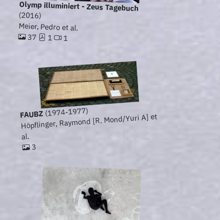
Olymp illuminiert - Zeus Tagebuch
(2016)
Meier, Pedro et al.
37
1
1
(1974-1977)
FAUBZ
Höpflinger, Raymond [R. Mond/Yuri A] et
al.
3