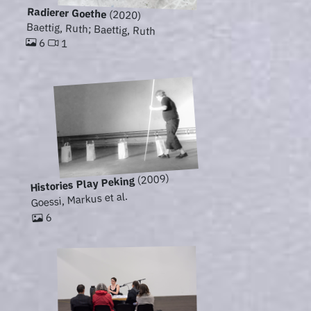
Radierer Goethe
(2020)
Baettig, Ruth; Baettig, Ruth
6
1
(2009)
Histories Play Peking
Goessi, Markus et al.
6