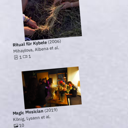
(2006)
Ritual für Kybele
Mihaylova, Albena et al.
1
1
(2019)
Magic Musician
König, Lysann et al.
10