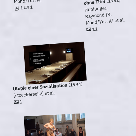
Mond/Yuri A]
(1981)
ohne Titel
1
1
Höpflinger,
Raymond [R.
Mond/Yuri A] et al.
11
(1994)
Utopie einer Sozialisation
[stoeckerselig] et al.
1