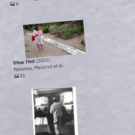
9
(2021)
Ohne Titel
Peñaloza, Maricruz et al.
21