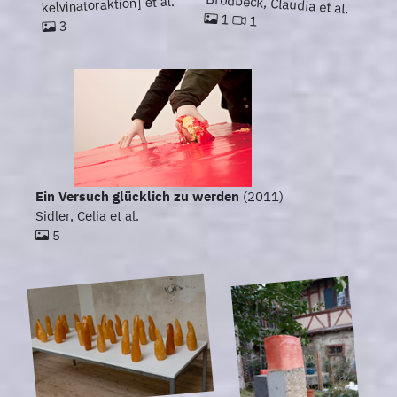
Brodbeck, Claudia et al.
kelvinatoraktion] et al.
1
1
3
Ein Versuch glücklich zu werden
(2011)
Sidler, Celia et al.
5