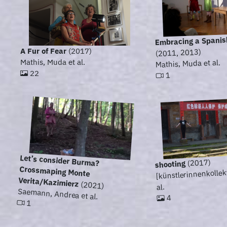
Embracing a Spanis
A Fur of Fear
(2017)
(2011, 2013)
Mathis, Muda et al.
Mathis, Muda et al.
22
1
Let’s consider Burma?
Crossmaping Monte
(2017)
shooting
[künstlerinnenkollek
Verita/Kazimierz
(2021)
al.
Saemann, Andrea et al.
4
1