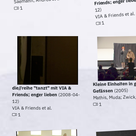
Friends; enger lieb
1
12)
VIA & Friends et al.
1
Kleine Einheiten in 
die//reihe "tanzt" mit VIA &
(2005)
Gefässen
Friends; enger lieben
(2008-04-
Mathis, Muda; Zwick
12)
1
VIA & Friends et al.
1