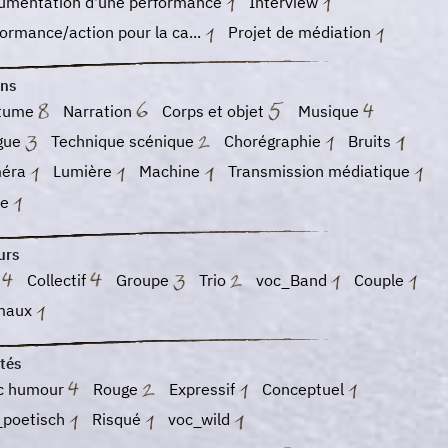
umentation d'une performance
Interview
ormance/action pour la ca...
Projet de médiation
ns
tume
Narration
Corps et objet
Musique
gue
Technique scénique
Chorégraphie
Bruits
éra
Lumière
Machine
Transmission médiatique
te
urs
o
Collectif
Groupe
Trio
voc_Band
Couple
maux
tés
c humour
Rouge
Expressif
Conceptuel
_poetisch
Risqué
voc_wild