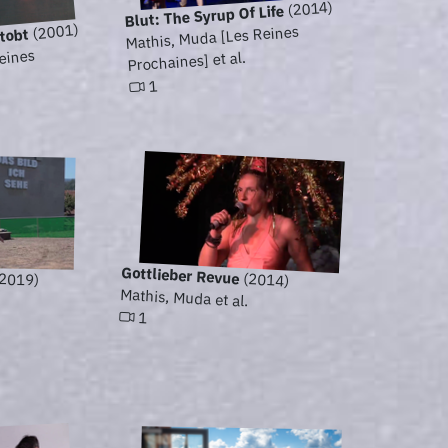
(2014)
Blut: The Syrup Of Life
(2001)
Mathis, Muda [Les Reines
tobt
eines
Prochaines] et al.
1
Gottlieber Revue
(2014)
2019)
Mathis, Muda et al.
1