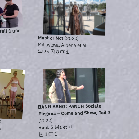
Teil 1 und
Must or Not
(2020)
Mihaylova, Albena et al.
.
25
8
1
BANG BANG: PANCH Soziale
Eleganz – Come and Show, Teil 3
(2022)
)
l.
Buol, Silvia et al.
1
1