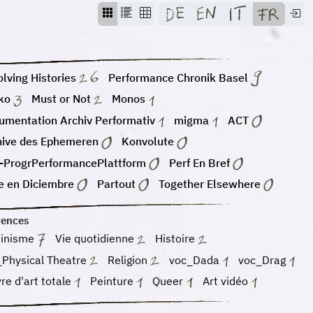
lving Histories
Performance Chronik Basel
ko
Must or Not
Monos
umentation Archiv Performativ
migma
ACT
hive des Ephemeren
Konvolute
-ProgrPerformancePlattform
Perf En Bref
e en Diciembre
Partout
Together Elsewhere
rences
inisme
Vie quotidienne
Histoire
_Physical Theatre
Religion
voc_Dada
voc_Drag
e d'art totale
Peinture
Queer
Art vidéo