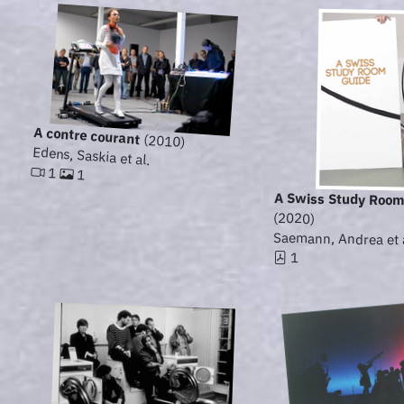
A contre courant
(2010)
Edens, Saskia et al.
1
1
A Swiss Study Room
(2020)
Saemann, Andrea et 
1