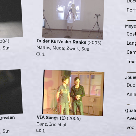
Doc
Perf
Moye
Cos
In der Kurve der Ranke
004)
(2003)
Lan
Mathis, Muda; Zwick, Sus
, Sus
Cam
1
Tex
Joue
Du
Ani
Quali
VIA Songs (1)
 grossen
Ave
(2006)
Ganz, Iris et al.
voc
1
, Sus