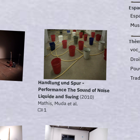
Espa
Esp
Mu
Thèm
voc
Dro
Pou
Tra
Handlung und Spur -
Performance The Sound of Noise
Liquide and Swing
(2010)
Mathis, Muda et al.
1