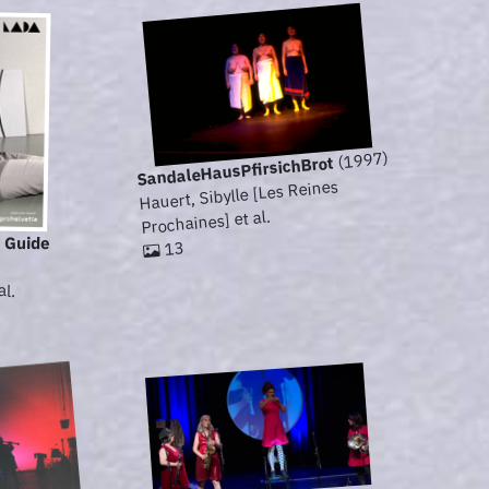
(1997)
SandaleHausPfirsichBrot
Hauert, Sibylle [Les Reines
Prochaines] et al.
 Guide
13
al.