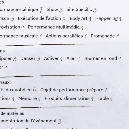
es
formance scénique
Show
Site Specific
nson
Exécution de l'action
Body Art
Happening
rovisation
Performance multimédia
formance musicale
Actions parallèles
Promenade
ons
ipuler
Danser
Activer
Aller
Tourner en rond
er
riaux
ts du quotidien
Objet de performance préparé
tions
Mémoire
Produits alimentaires
Table
 de matériau
umentation de l'événement