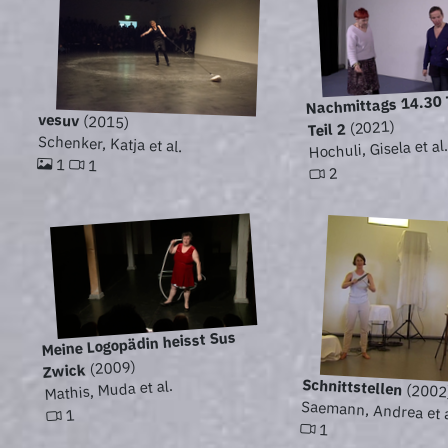
Nachmittags 14.30 
vesuv
(2015)
(2021)
Teil 2
Schenker, Katja et al.
Hochuli, Gisela et al
1
1
2
Meine Logopädin heisst Sus
(2009)
Zwick
Schnittstellen
Mathis, Muda et al.
(2002
Saemann, Andrea et a
1
1