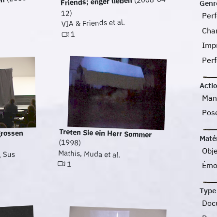
en
Friends; enger lieben
Genr
12)
Per
VIA & Friends et al.
Cha
1
Imp
Per
Acti
Man
Pos
Treten Sie ein Herr Sommer
grossen
Maté
(1998)
Obje
Mathis, Muda et al.
, Sus
1
Émo
Type
Doc