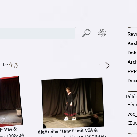
Revo
Kas
Dok
Arc
kte:
PPP
Doc
Réfé
Fém
voc
Œuvr
it VIA &
die//reihe "tanzt" mit VIA &
(2008-04-
(2008-04-