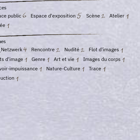
ces
ace public
Espace d'exposition
Scène
Atelier
sée
es
_Netzwerk
Rencontre
Nudité
Flot d'images
its d'image
Genre
Art et vie
Images du corps
voir-impuissance
Nature-Culture
Trace
duction