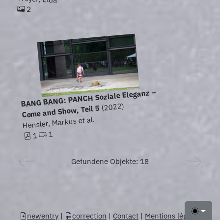
2
BANG BANG: PANCH Soziale Eleganz –
(2022)
Come and Show, Teil 5
Hensler, Markus et al.
1
1
Gefundene Objekte: 18
newentry
|
correction
|
Contact
|
Mentions légales
Toggle 