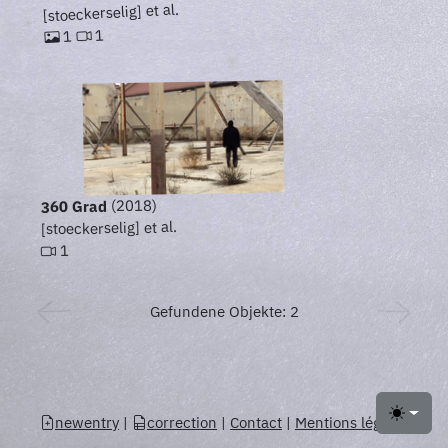
[stoeckerselig] et al.
1
1
(2018)
360 Grad
[stoeckerselig] et al.
1
Gefundene Objekte: 2
newentry
|
correction
|
Contact
|
Mentions légales
Toggle 