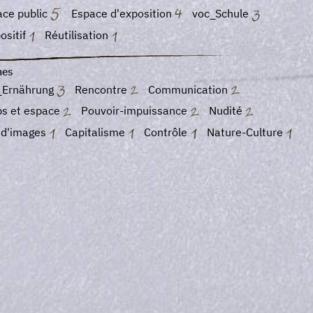
ace public
Espace d'exposition
voc_Schule
ositif
Réutilisation
es
_Ernährung
Rencontre
Communication
ps et espace
Pouvoir-impuissance
Nudité
t d'images
Capitalisme
Contrôle
Nature-Culture