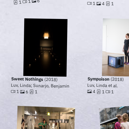
6
1
1
1
4
1
Sweet Nothings
Sympoison
(2018)
(2018)
Luv, Linda; Sunarjo, Benjamin
Luv, Linda et al.
1
4
6
1
1
1