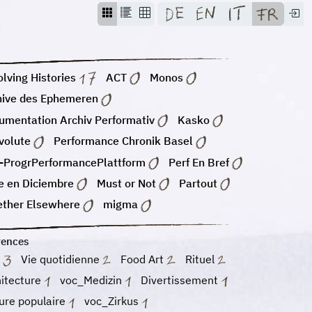
lving Histories
ACT
Monos
hive des Ephemeren
umentation Archiv Performativ
Kasko
volute
Performance Chronik Basel
-ProgrPerformancePlattform
Perf En Bref
e en Diciembre
Must or Not
Partout
ether Elsewhere
migma
rences
m
Vie quotidienne
Food Art
Rituel
hitecture
voc_Medizin
Divertissement
ure populaire
voc_Zirkus