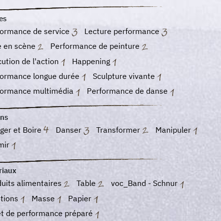
es
formance de service
Lecture performance
e en scène
Performance de peinture
ution de l'action
Happening
formance longue durée
Sculpture vivante
formance multimédia
Performance de danse
ons
ger et Boire
Danser
Transformer
Manipuler
mir
riaux
uits alimentaires
Table
voc_Band - Schnur
tions
Masse
Papier
et de performance préparé