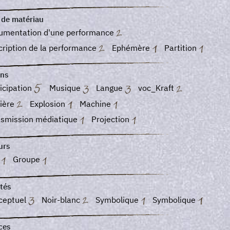
 de matériau
umentation d'une performance
ription de la performance
Ephémère
Partition
ns
icipation
Musique
Langue
voc_Kraft
ière
Explosion
Machine
nsmission médiatique
Projection
urs
o
Groupe
tés
ceptuel
Noir-blanc
Symbolique
Symbolique
ces