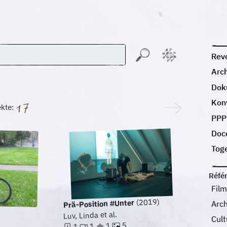
Revo
Arc
Dok
Kon
ekte:
PPP
Doc
Tog
Réfé
Fil
(2019)
Prä-Position #Unter
Arc
Luv, Linda et al.
Cult
5
1
1
1