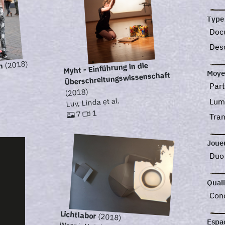
Type
Doc
Desc
(2018)
Myht - Einführung in die
n
Moye
Überschreitungswissenschaft
Part
(2018)
Luv, Linda et al.
Lum
1
7
Tra
Joue
Du
Quali
Con
Lichtlabor
(2018)
Espa