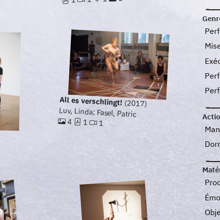
Genr
Per
Mis
Exéc
Per
Per
All es verschlingt!
(2017)
Luv, Linda; Fasel, Patric
Acti
4
1
1
Man
Dor
Maté
Prod
Émo
Obj