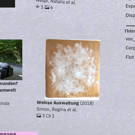
Wespi, Natalia et al.
Esp
1
6
)
Disp
Thèm
voc
Cor
Flo
hwunden?
aumwelt
Weisse Ausweitung
(2018)
Linda
Simon, Regina et al.
3
1