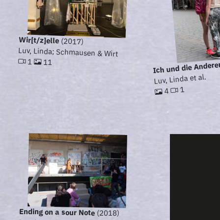
Wir[t/z]elle
(2017)
Luv, Linda; Schmausen & Wirt
1
11
Ich und die Andere
Luv, Linda et al.
1
4
Ending on a sour Note
(2018)