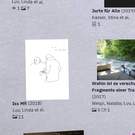
Luv, Linda et al.
1
7
Jurte für Alle
(2019
Kasser, Stina et al.
1
Wohin ist es versc
Fragmente einer Tr
(2017)
(2018)
Wespi, Natalia; Luv, 
Iss Mit
Luv, Linda et al.
5
1
11