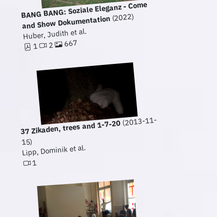
BANG BANG: Soziale Eleganz - Come
(2022)
and Show Dokumentation
Huber, Judith et al.
667
2
1
(2013-11-
37 Zikaden, trees and 1-7-20
15)
Lipp, Dominik et al.
1