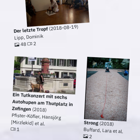
(2018-08-19)
Der letzte Tropf
Lipp, Dominik
2
48
Ein Tutkonzert mit sechs
Autohupen am Thutplatz in
Zofingen
(2018)
Pfister-Köfler, Hansjörg
[Mirzlekid] et al.
Strong
(2018)
1
Buffard, Lara et al.
2