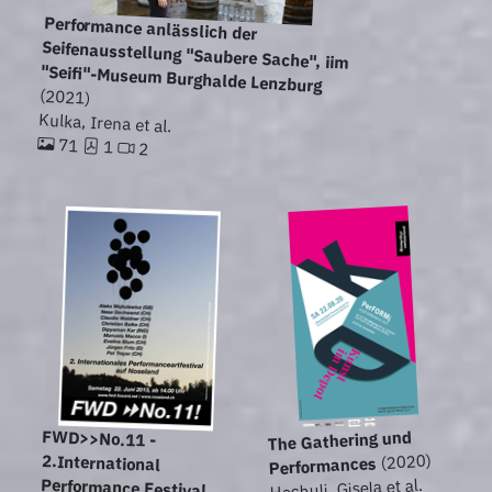
Performance anlässlich der
Seifenausstellung "Saubere Sache", iim
"Seifi"-Museum Burghalde Lenzburg
(2021)
Kulka, Irena et al.
71
1
2
FWD>>No.11 -
2.International
The Gathering und
(2020)
Performances
Hochuli, Gisela et al.
Performance Festival