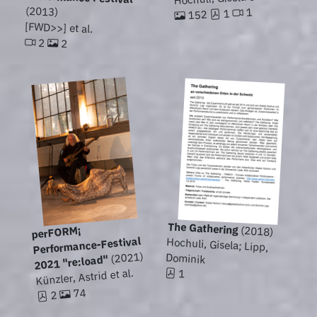
(2013)
1
1
152
[FWD>>] et al.
2
2
The Gathering
(2018)
perFORM¡
Performance-Festival
Hochuli, Gisela; Lipp,
(2021)
Dominik
2021 "re:load"
Künzler, Astrid et al.
1
74
2