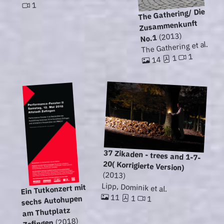
1
The Gathering/ Die
Zusammenkunft
(2013)
No.1
The Gathering et al.
1
1
14
37 Zikaden - trees and 1-7-
20( Korrigierte Version)
(2013)
Lipp, Dominik et al.
Ein Tutkonzert mit
11
1
sechs Autohupen
1
am Thutplatz
(2018)
Zofingen