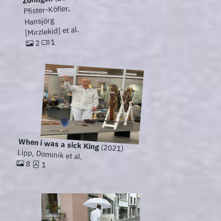
Pfister-Köfler,
Hansjörg
[Mirzlekid] et al.
1
2
When i was a sick King
(2021)
Lipp, Dominik et al.
8
1