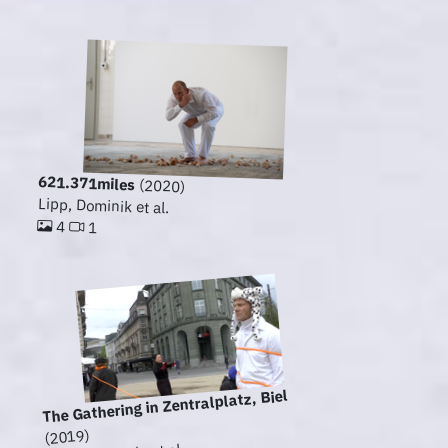
621.371miles
(2020)
Lipp, Dominik et al.
4
1
The Gathering in Zentralplatz, Biel
(2019)