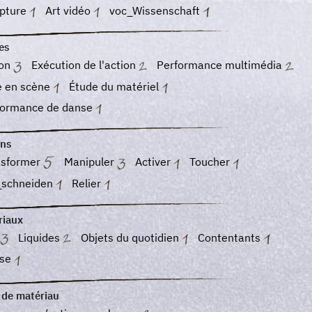
lpture
Art vidéo
voc_Wissenschaft
es
ion
Exécution de l'action
Performance multimédia
e en scène
Étude du matériel
formance de danse
ons
nsformer
Manipuler
Activer
Toucher
_schneiden
Relier
riaux
Liquides
Objets du quotidien
Contentants
se
 de matériau