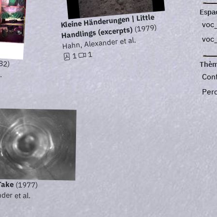
Espa
Kleine Händerungen | Little
voc_
(1979)
Handlings (excerpts)
voc
Hahn, Alexander et al.
1
1
82)
Thèm
.
Con
Per
Take
(1977)
der et al.