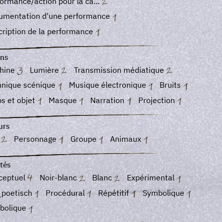
ormance/action pour la ca...
umentation d'une performance
ription de la performance
ns
hine
Lumière
Transmission médiatique
hnique scénique
Musique électronique
Bruits
s et objet
Masque
Narration
Projection
urs
o
Personnage
Groupe
Animaux
tés
ceptuel
Noir-blanc
Blanc
Expérimental
_poetisch
Procédural
Répétitif
Symbolique
bolique