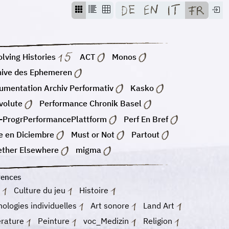
lving Histories
ACT
Monos
hive des Ephemeren
umentation Archiv Performativ
Kasko
volute
Performance Chronik Basel
-ProgrPerformancePlattform
Perf En Bref
e en Diciembre
Must or Not
Partout
ether Elsewhere
migma
rences
m
Culture du jeu
Histoire
ologies individuelles
Art sonore
Land Art
érature
Peinture
voc_Medizin
Religion