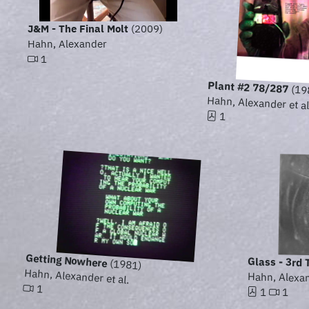
J&M - The Final Molt
(2009)
Hahn, Alexander
1
Plant #2 78/287
(19
Hahn, Alexander et al
1
Getting Nowhere
Glass - 3rd 
(1981)
Hahn, Alexander et al.
Hahn, Alexan
1
1
1