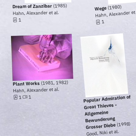
(1985)
Dream of Zanzibar
(1980)
Wege
Hahn, Alexander et 
Hahn, Alexander et al.
1
1
(1981, 1982)
Plant Works
Hahn, Alexander et al.
Popular Admiration of
1
1
Great Thieves -
Allgemeine
Bewunderung
(1998)
Grosser Diebe
Good, Niki et al.