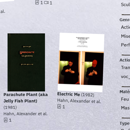
1
1
Scu
al.
Genr
Act
Mis
Per
Acti
Tra
voc
Maté
Electric Me
(1982)
Parachute Plant (aka
Feu
Hahn, Alexander et al.
Jelly Fish Plant)
1
(1981)
Mas
Hahn, Alexander et al.
1
Type