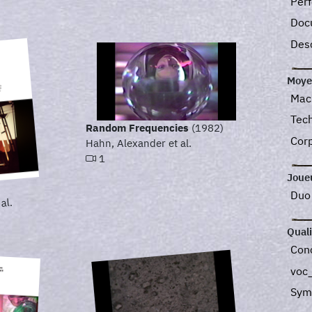
Perf
Doc
Desc
Moye
Mac
Tec
Random Frequencies
(1982)
Corp
Hahn, Alexander et al.
1
Joue
Du
al.
Quali
Con
voc
Sym