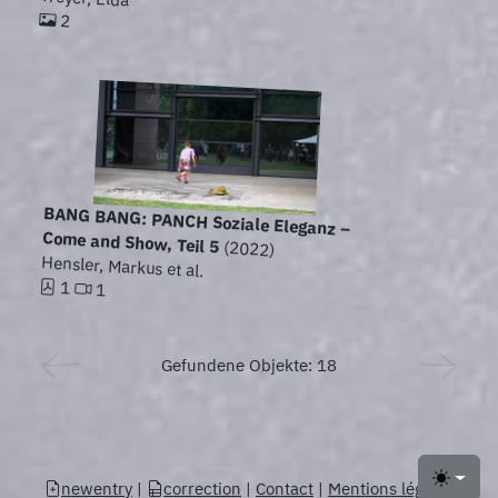
2
BANG BANG: PANCH Soziale Eleganz –
Come and Show, Teil 5
(2022)
Hensler, Markus et al.
1
1
Gefundene Objekte: 18
newentry
|
correction
|
Contact
|
Mentions légales
Toggle 