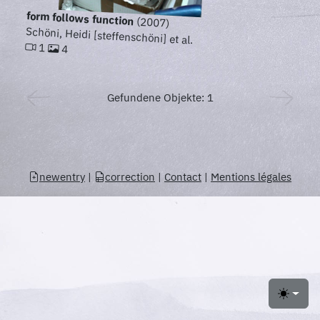
form follows function
(2007)
Schöni, Heidi [steffenschöni] et al.
1
4
Gefundene Objekte: 1
newentry
|
correction
|
Contact
|
Mentions légales
Toggle 