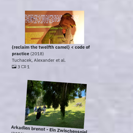
{reclaim the twelfth camel} < code of
practice
(2018)
Tuchacek, Alexander et al.
3
1
Arkadien brennt - Ein Zwischenspiel