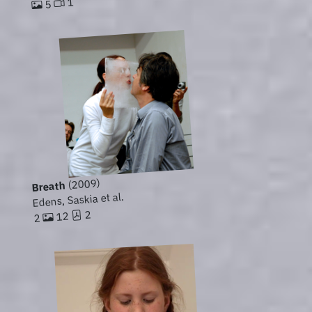
1
5
(2009)
Breath
Edens, Saskia et al.
2
12
2