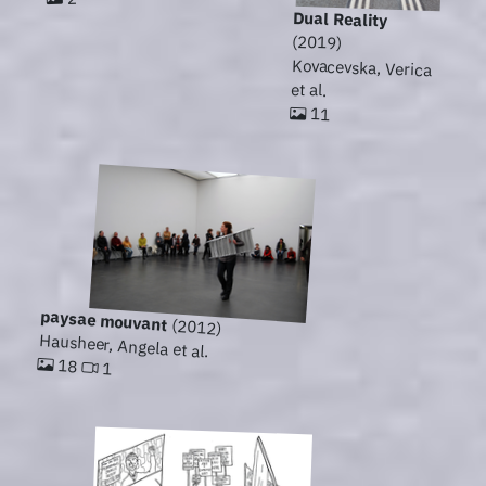
Dual Reality
(2019)
Kovacevska, Verica
et al.
11
paysae mouvant
(2012)
Hausheer, Angela et al.
18
1