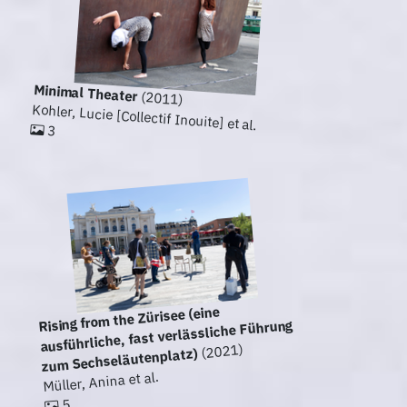
Minimal Theater
(2011)
Kohler, Lucie [Collectif Inouite] et al.
3
Rising from the Zürisee (eine
ausführliche, fast verlässliche Führung
(2021)
zum Sechseläutenplatz)
Müller, Anina et al.
5