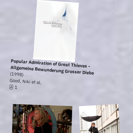
Popular Admiration of Great Thieves -
Allgemeine Bewunderung Grosser Diebe
(1998)
Good, Niki et al.
1