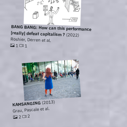
BANG BANG: How can this performance
[really] defeat capitalism ?
(2022)
Roshier, Derren et al.
1
1
(2013)
KAMSANGING
Grau, Pascale et al.
2
2