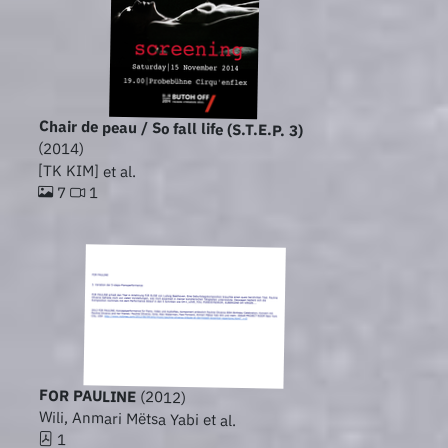
Chair de peau / So fall life (S.T.E.P. 3)
(2014)
[TK KIM] et al.
7
1
FOR PAULINE
(2012)
Wili, Anmari Mëtsa Yabi et al.
1