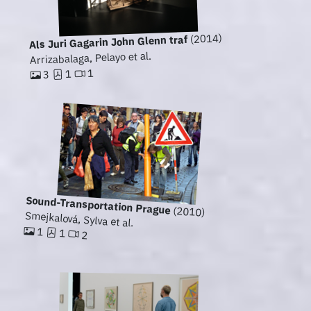
(2014)
Als Juri Gagarin John Glenn traf
Arrizabalaga, Pelayo et al.
1
1
3
Sound-Transportation Prague
(2010)
Smejkalová, Sylva et al.
1
1
2