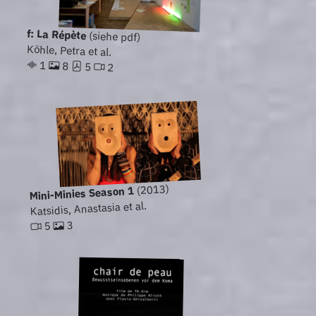
f: La Répète
(siehe pdf)
Köhle, Petra et al.
1
8
5
2
(2013)
Mini-Minies Season 1
Katsidis, Anastasia et al.
3
5