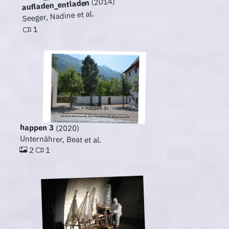
(2014)
aufladen_entladen
Seeger, Nadine et al.
1
happen 3
(2020)
Unternährer, Beat et al.
2
1