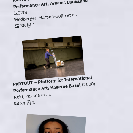
Performance Art, Arsenic Lausanne
(2020)
Wildberger, Martina-Sofie et al.
1
38
PARTOUT – Platform for International
(2020)
Performance Art, Kaserne Basel
Reid, Pavana et al.
1
34