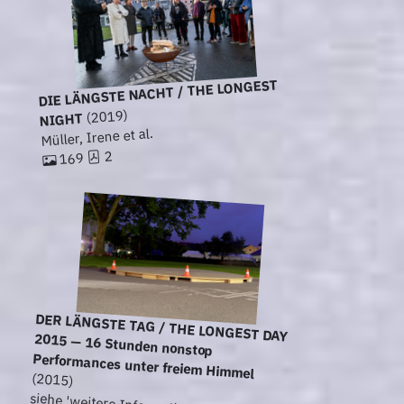
DIE LÄNGSTE NACHT / THE LONGEST
(2019)
NIGHT
Müller, Irene et al.
2
169
DER LÄNGSTE TAG / THE LONGEST DAY
2015 — 16 Stunden nonstop
Performances unter freiem Himmel
(2015)