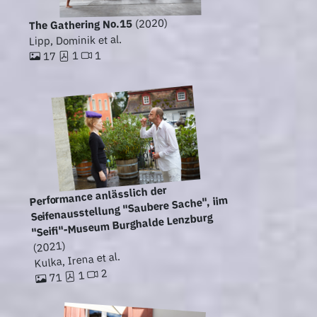
(2020)
The Gathering No.15
Lipp, Dominik et al.
1
1
17
Performance anlässlich der
Seifenausstellung "Saubere Sache", iim
"Seifi"-Museum Burghalde Lenzburg
(2021)
Kulka, Irena et al.
2
1
71