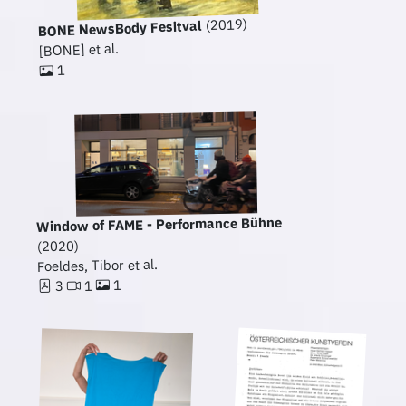
(2019)
BONE NewsBody Fesitval
[BONE] et al.
1
Window of FAME - Performance Bühne
(2020)
Foeldes, Tibor et al.
1
1
3