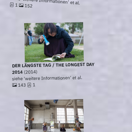
siehe 'weitere Informationen' et al.
1
152
DER LÄNGSTE TAG / THE LONGEST DAY
(2014)
2014
siehe 'weitere Informationen' et al.
1
143