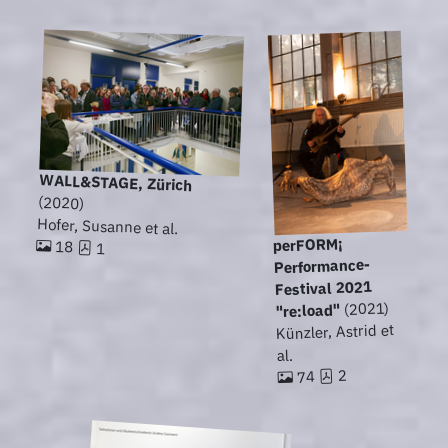
WALL&STAGE, Zürich
(2020)
Hofer, Susanne et al.
perFORM¡
18
1
Performance-
Festival 2021
(2021)
"re:load"
Künzler, Astrid et
al.
2
74