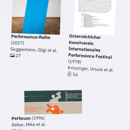
Osterreichicher
Kunstverein
Internationales
Performance-Reihe
(2017)
Guggenheim, Gilgi et al.
Performance Festival
27
(1978)
Krinzinger, Ursula et al.
16
(1996)
Perforum
Reber, Mike et al.