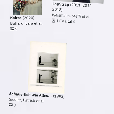
LapStrap
(2011, 2012,
2018)
Weismann, Steffi et al.
Kairos
(2020)
1
1
4
Buffard, Lara et al.
5
Schauerlich wie Alles...
(1993)
Siedler, Patrick et al.
3