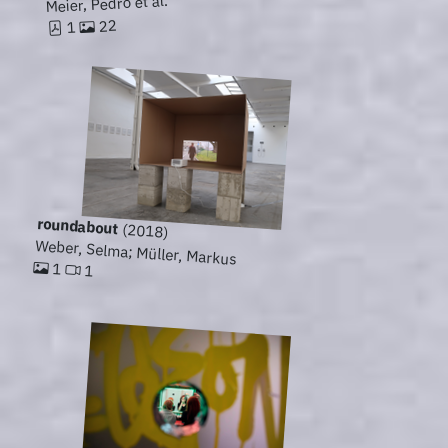
Meier, Pedro et al.
22
1
roundabout
(2018)
Weber, Selma; Müller, Markus
1
1