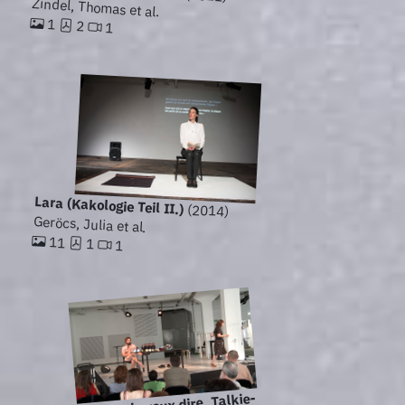
Zindel, Thomas et al.
1
2
1
Lara (Kakologie Teil II.)
(2014)
Geröcs, Julia et al.
11
1
1