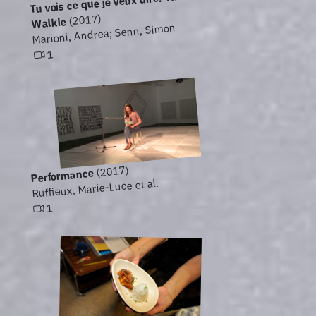
Tu vois ce que je veux dire. Talkie-
(2017)
Walkie
Marioni, Andrea; Senn, Simon
1
(2017)
Performance
Ruffieux, Marie-Luce et al.
1