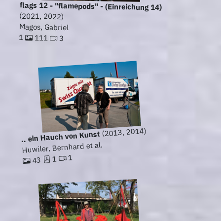
flags 12 - "flamepods" - (Einreichung 14)
(2021, 2022)
Magos, Gabriel
1
111
3
(2013, 2014)
.. ein Hauch von Kunst
Huwiler, Bernhard et al.
1
1
43