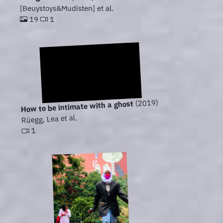
[Beuystoys&Mudisten] et al.
19
1
(2019)
How to be intimate with a ghost
Rüegg, Lea et al.
1