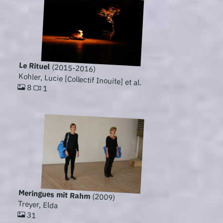
Le Rituel
(2015-2016)
Kohler, Lucie [Collectif Inouite] et al.
8
1
Meringues mit Rahm
(2009)
Treyer, Elda
31