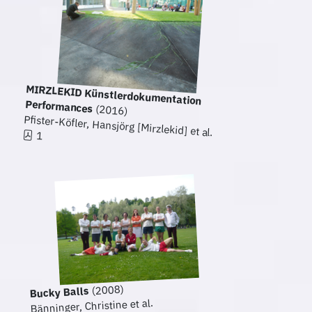
MIRZLEKID Künstlerdokumentation
Performances
(2016)
Pfister-Köfler, Hansjörg [Mirzlekid] et al.
1
(2008)
Bucky Balls
Bänninger, Christine et al.