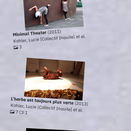
(2011)
Minimal Theater
Kohler, Lucie [Collectif Inouite] et al.
3
L'herbe est toujours plus verte
(2013)
Kohler, Lucie [Collectif Inouite] et al.
7
1