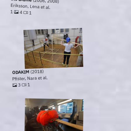
(2006, 2008)
Eriksson, Lena et al.
1
4
1
(2018)
ODAKIM
Pfister, Nara et al.
1
3