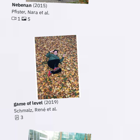
Nebenan
(2015)
Pfister, Nara et al.
1
5
(2019)
game of level
Schmalz, René et al.
3