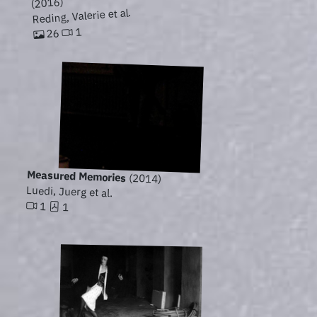
(2016)
Reding, Valerie et al.
1
26
Measured Memories
(2014)
Luedi, Juerg et al.
1
1