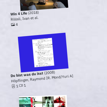
(2018)
Win 4 Life
Röösli, Ivan et al.
4
(2008)
Du bist was du isst
Höpflinger, Raymond [R. Mond/Yuri A]
1
1