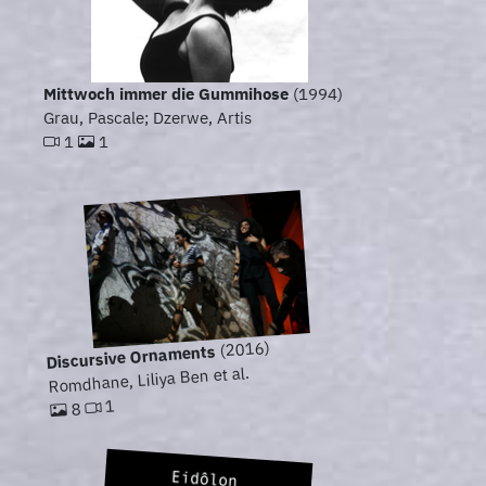
Mittwoch immer die Gummihose
(1994)
Grau, Pascale; Dzerwe, Artis
1
1
(2016)
Discursive Ornaments
Romdhane, Liliya Ben et al.
1
8