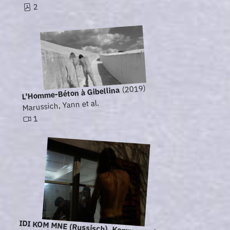
2
(2019)
L'Homme-Béton à Gibellina
Marussich, Yann et al.
1
IDI KOM MNE (Russisch), Komm zu mir