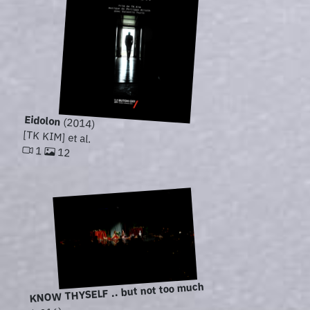
Eidolon
(2014)
[TK KIM] et al.
1
12
KNOW THYSELF .. but not too much