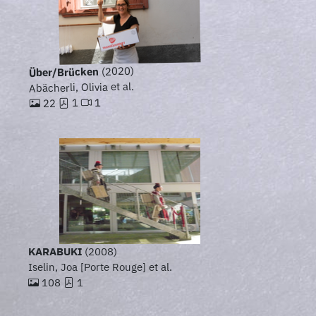
(2020)
Über/Brücken
Abächerli, Olivia et al.
1
1
22
KARABUKI
(2008)
Iselin, Joa [Porte Rouge] et al.
108
1