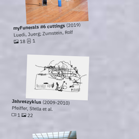
(2019)
myFunerals #6 cuttings
Luedi, Juerg; Zumstein, Rolf
1
18
Jahreszyklus
(2009-2010)
Pfeiffer, Stella et al.
1
22