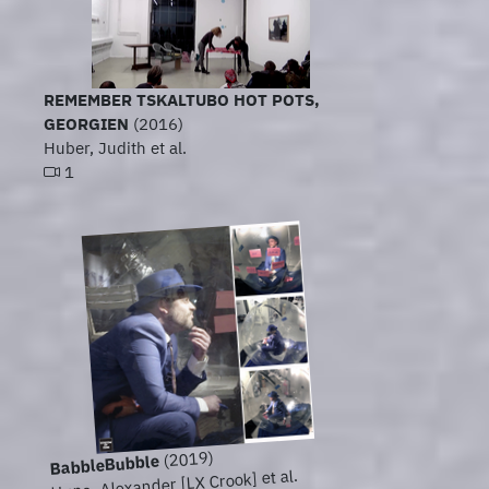
REMEMBER TSKALTUBO HOT POTS,
GEORGIEN
(2016)
Huber, Judith et al.
1
(2019)
BabbleBubble
Huna, Alexander [LX Crook] et al.