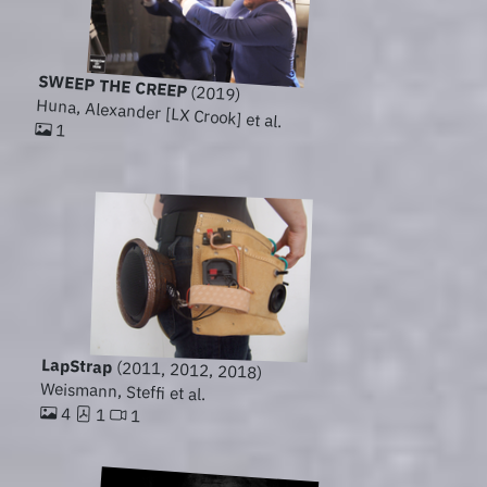
SWEEP THE CREEP
(2019)
Huna, Alexander [LX Crook] et al.
1
LapStrap
(2011, 2012, 2018)
Weismann, Steffi et al.
4
1
1