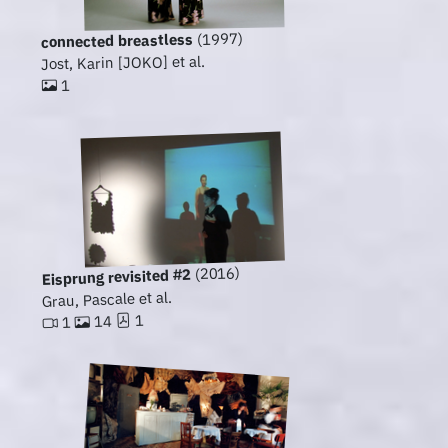
(1997)
connected breastless
Jost, Karin [JOKO] et al.
1
(2016)
Eisprung revisited #2
Grau, Pascale et al.
1
14
1