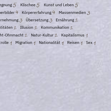
egnung
Klischee
Kunst und Leben
perbilder
Körpererfahrung
Massenmedien
rnehmung
Übersetzung
Ernährung
ntitäten
Illusion
Kommunikation
ht-Ohnmacht
Natur-Kultur
Kapitalismus
trolle
Migration
Nationalität
Reisen
Sex