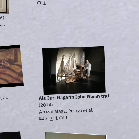
1
6)
al.
Als Juri Gagarin John Glenn traf
 al.
(2014)
Arrizabalaga, Pelayo et al.
1
1
3