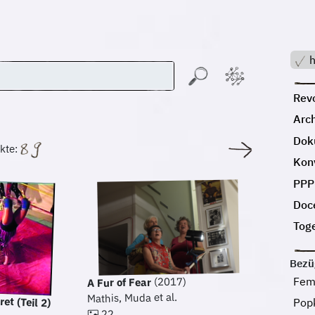
h
Revo
Arc
Dok
kte:
Kon
PPP
Doc
Tog
Bezü
Fem
(2017)
A Fur of Fear
Mathis, Muda et al.
ret (Teil 2)
Pop
22