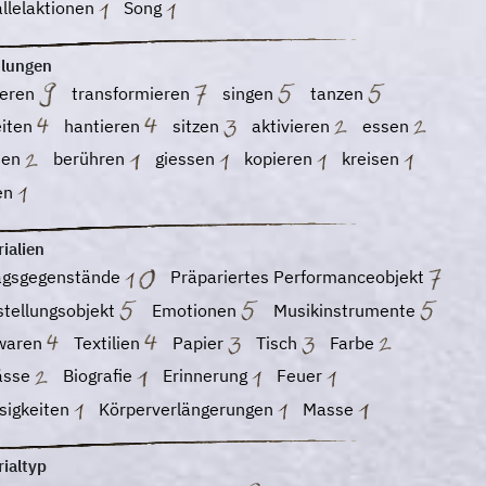
llelaktionen
Song
lungen
ieren
transformieren
singen
tanzen
eiten
hantieren
sitzen
aktivieren
essen
hen
berühren
giessen
kopieren
kreisen
gen
ialien
tagsgegenstände
Präpariertes Performanceobjekt
stellungsobjekt
Emotionen
Musikinstrumente
waren
Textilien
Papier
Tisch
Farbe
ässe
Biografie
Erinnerung
Feuer
sigkeiten
Körperverlängerungen
Masse
ialtyp