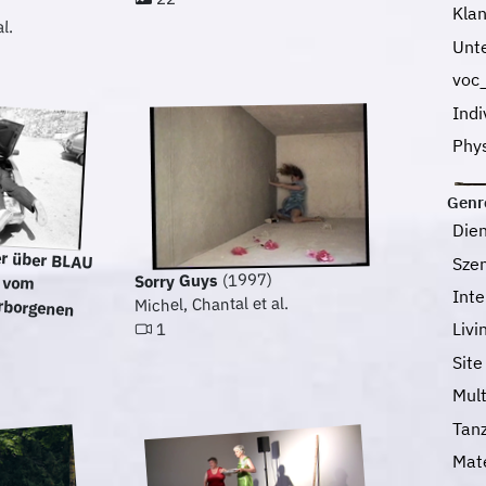
Kla
l.
Unt
voc
Indi
Phy
Genr
Die
r über BLAU
 oder vom
verborgenen
Sze
(1997)
Sorry Guys
Int
Michel, Chantal et al.
Livi
1
Site
Mul
Tan
Mat