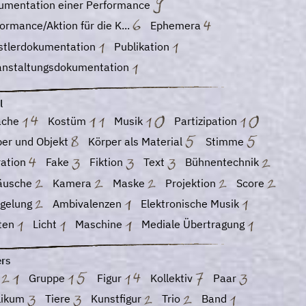
umentation einer Performance
ormance/Aktion für die K...
Ephemera
stlerdokumentation
Publikation
anstaltungsdokumentation
l
ache
Kostüm
Musik
Partizipation
per und Objekt
Körper als Material
Stimme
ration
Fake
Fiktion
Text
Bühnentechnik
äusche
Kamera
Maske
Projektion
Score
egelung
Ambivalenzen
Elektronische Musik
ten
Licht
Maschine
Mediale Übertragung
ers
o
Gruppe
Figur
Kollektiv
Paar
likum
Tiere
Kunstfigur
Trio
Band