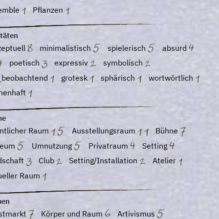
emble
Pflanzen
itäten
zeptuell
minimalistisch
spielerisch
absurd
poetisch
expressiv
symbolisch
_beobachtend
grotesk
sphärisch
wortwörtlich
chenhaft
me
entlicher Raum
Ausstellungsraum
Bühne
seum
Umnutzung
Privatraum
Setting
dschaft
Club
Setting/Installation
Atelier
tueller Raum
men
stmarkt
Körper und Raum
Artivismus