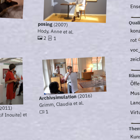
Ens
Qual
posing
(2007)
kon
Hody, Anne et al.
2
1
rot
voc
zei
Räu
Öff
Mu
(2016)
Archivsimulation
Lan
Grimm, Claudia et al.
2011)
1
Vir
if Inouite] et
The
Kun