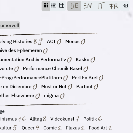
umorvoll
lving Histories
ACT
Monos
hive des Ephemeren
umentation Archiv Performativ
Kasko
volute
Performance Chronik Basel
-ProgrPerformancePlattform
Perf En Bref
e en Diciembre
Must or Not
Partout
ether Elsewhere
migma
ge
inismus
Alltag
Videokunst
Politik
kultur
Queer
Comic
Fluxus
Food Art