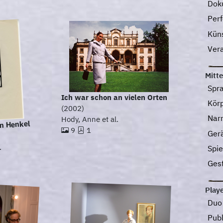
Dok
Perf
Kün
Ver
Mitte
Spr
Ich war schon an vielen Orten
Kör
(2002)
Nar
Hody, Anne et al.
in Henkel
9
1
Ger
.
Spi
Ges
Play
Du
Pub