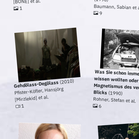
[BONE] et al.
Baumann, Sabian et a
1
9
Was Sie schon imme
wissen wollten
Magnetismus des 
(2010)
Gehdölass-Degölass
Pfister-Köfler, Hansjörg
Blicks
(1990)
[Mirzlekid] et al.
Rohner, Stefan et al.
1
6