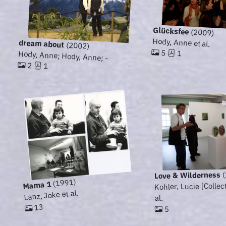
Glücksfee
(2009)
Hody, Anne et al.
dream about
(2002)
5
1
Hody, Anne; Hody, Anne; -
2
1
(
Love & Wilderness
(1991)
Mama 1
Kohler, Lucie [Collect
Lanz, Joke et al.
al.
13
5