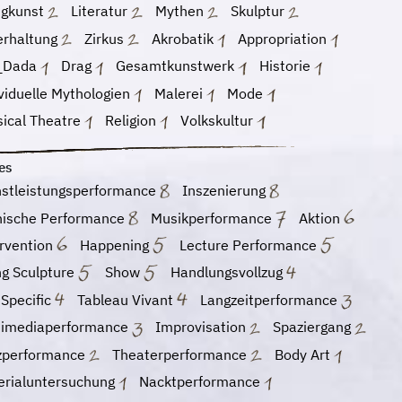
ngkunst
Literatur
Mythen
Skulptur
erhaltung
Zirkus
Akrobatik
Appropriation
_Dada
Drag
Gesamtkunstwerk
Historie
viduelle Mythologien
Malerei
Mode
sical Theatre
Religion
Volkskultur
es
nstleistungsperformance
Inszenierung
nische Performance
Musikperformance
Aktion
ervention
Happening
Lecture Performance
ng Sculpture
Show
Handlungsvollzug
 Specific
Tableau Vivant
Langzeitperformance
timediaperformance
Improvisation
Spaziergang
zperformance
Theaterperformance
Body Art
erialuntersuchung
Nacktperformance