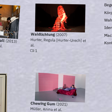
Beg
Kör
Wah
Ide
Waldlichtung
(2007)
Mac
all
Hurter, Regula [Hurter-Urech] et
(2013)
Kon
l.
al.
1
Chewing Gum
(2021)
Müller, Anina et al.