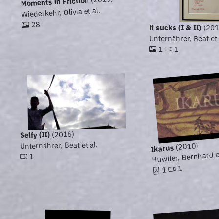
Moments in Friction
Wiederkehr, Olivia et al.
28
it sucks (I & II)
(201
Unternährer, Beat et 
1
1
(2016)
Selfy (II)
Unternährer, Beat et al.
(2010)
Ikarus
Huwiler, Bernhard et
1
1
1