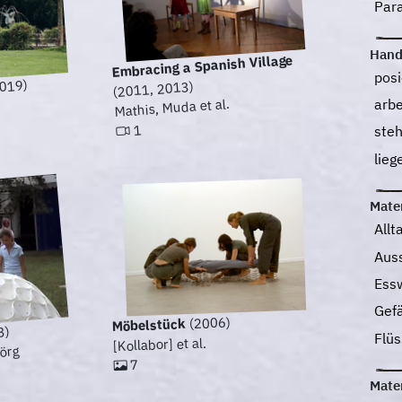
Para
Hand
Embracing a Spanish Village
pos
019)
(2011, 2013)
arb
Mathis, Muda et al.
1
ste
lie
Mater
All
Aus
Ess
Gef
(2006)
Möbelstück
3)
Flüs
[Kollabor] et al.
jörg
7
Mater