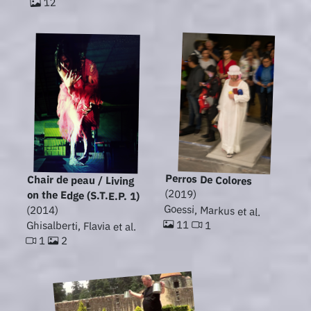
12
Perros De Colores
Chair de peau / Living
(2019)
on the Edge (S.T.E.P. 1)
Goessi, Markus et al.
(2014)
11
Ghisalberti, Flavia et al.
1
1
2