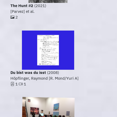
The Hunt #2
(2021)
[Parvez] et al.
2
Du bist was du isst
(2008)
Höpflinger, Raymond [R. Mond/Yuri A]
1
1