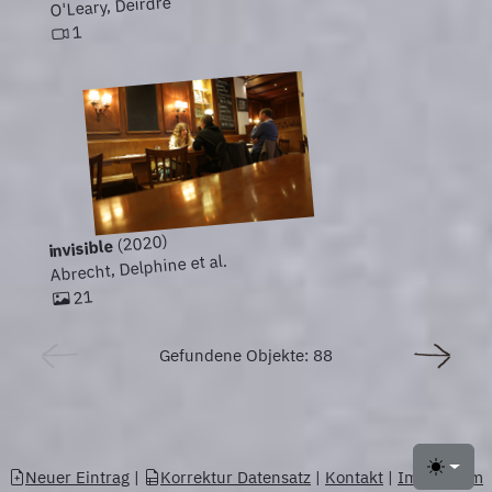
O'Leary, Deirdre
1
(2020)
invisible
Abrecht, Delphine et al.
21
Gefundene Objekte: 88
Neuer Eintrag
|
Korrektur Datensatz
|
Kontakt
|
Impressum
Toggle 