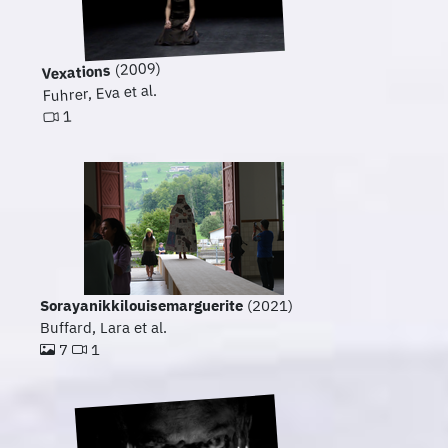
(2009)
Vexations
Fuhrer, Eva et al.
1
Sorayanikkilouisemarguerite
(2021)
Buffard, Lara et al.
7
1