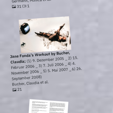
Germann, Monica et al.
1
31
Jane Fonda’s Workout by Bucher,
(1) 9. Dezember 2005 _ 2) 15.
Claudia;
Februar 2006 _ 3) 7. Juli 2006 _ 4) 4.
November 2006 _ 5) 5. Mai 2007 _ 6) 26.
September 2008)
Bucher, Claudia et al.
21