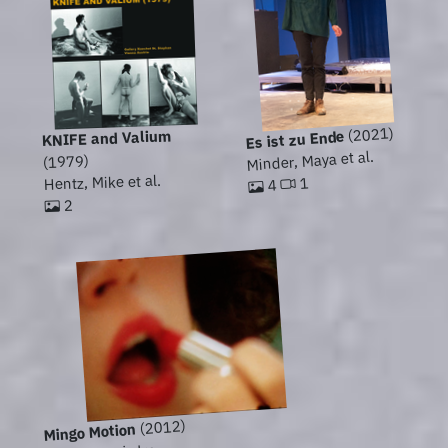
(2021)
KNIFE and Valium
Es ist zu Ende
Minder, Maya et al.
(1979)
Hentz, Mike et al.
1
4
2
(2012)
Mingo Motion