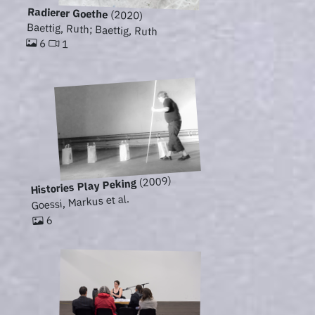
Radierer Goethe
(2020)
Baettig, Ruth; Baettig, Ruth
6
1
(2009)
Histories Play Peking
Goessi, Markus et al.
6