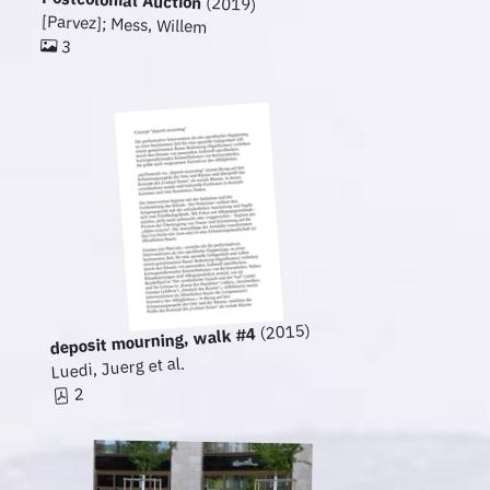
Postcolonial Auction
(2019)
[Parvez]; Mess, Willem
3
(2015)
deposit mourning, walk #4
Luedi, Juerg et al.
2