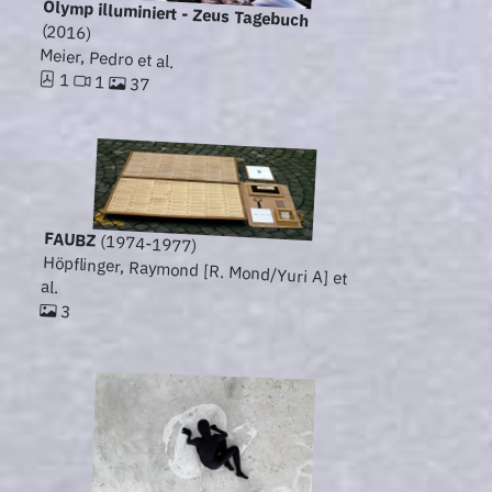
Olymp illuminiert - Zeus Tagebuch
(2016)
Meier, Pedro et al.
1
1
37
FAUBZ
(1974-1977)
Höpflinger, Raymond [R. Mond/Yuri A] et
al.
3