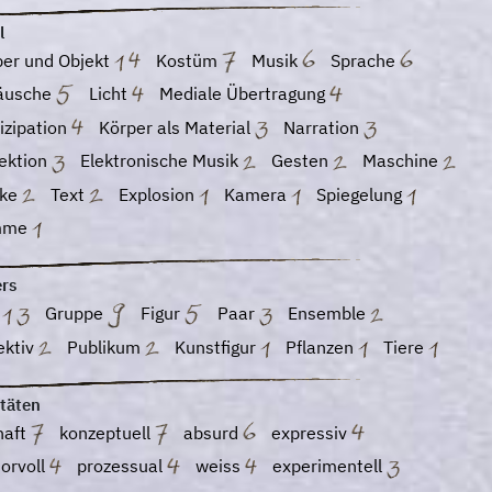
l
per und Objekt
Kostüm
Musik
Sprache
äusche
Licht
Mediale Übertragung
izipation
Körper als Material
Narration
jektion
Elektronische Musik
Gesten
Maschine
ke
Text
Explosion
Kamera
Spiegelung
mme
ers
o
Gruppe
Figur
Paar
Ensemble
ektiv
Publikum
Kunstfigur
Pflanzen
Tiere
itäten
haft
konzeptuell
absurd
expressiv
orvoll
prozessual
weiss
experimentell