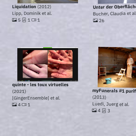
Unter der Oberfläch
Liquidation
(2012)
Bucher, Claudia et al
Lipp, Dominik et al.
5
1
1
26
quinte - les toux virtuelles
myFunerals #1 purif
(2021)
(2013)
[GingerEnsemble] et al.
Luedi, Juerg et al.
4
1
4
3