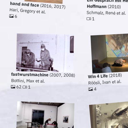
hand and face
(2016, 2017)
Hoffmann
(2010)
Hari, Gregory et al.
Schmalz, René et al.
6
1
fastwurstmachine
(2007, 2008)
(2018)
Win 4 Life
Bottini, Max et al.
Röösli, Ivan et al.
62
1
4