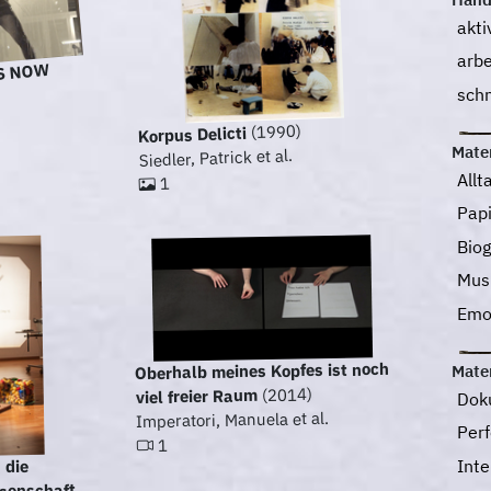
akti
arb
S NOW
sch
(1990)
Korpus Delicti
Mater
Siedler, Patrick et al.
All
1
Pap
Biog
Mus
Emo
Oberhalb meines Kopfes ist noch
Mater
(2014)
viel freier Raum
Dok
Imperatori, Manuela et al.
Perf
1
Int
 die