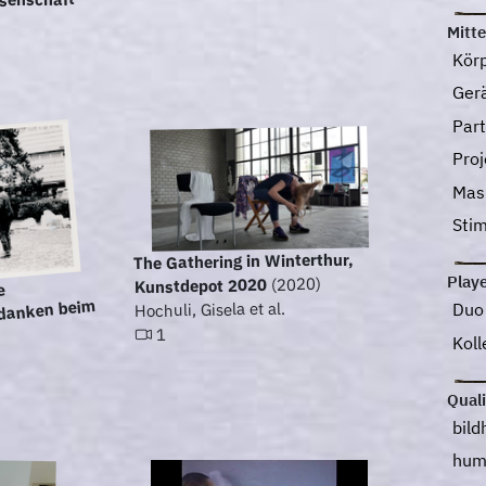
senschaft
Mitte
Kör
Ger
Part
Pro
Mas
Sti
The Gathering in Winterthur,
Play
(2020)
Kunstdepot 2020
e
edanken beim
Hochuli, Gisela et al.
Du
1
Koll
Qual
bild
hum