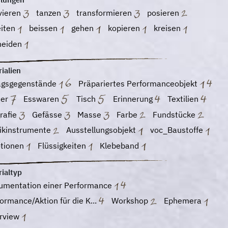
vieren
tanzen
transformieren
posieren
eiten
beissen
gehen
kopieren
kreisen
neiden
ialien
tagsgegenstände
Präpariertes Performanceobjekt
ier
Esswaren
Tisch
Erinnerung
Textilien
rafie
Gefässe
Masse
Farbe
Fundstücke
ikinstrumente
Ausstellungsobjekt
voc_Baustoffe
tionen
Flüssigkeiten
Klebeband
ialtyp
umentation einer Performance
ormance/Aktion für die K...
Workshop
Ephemera
erview