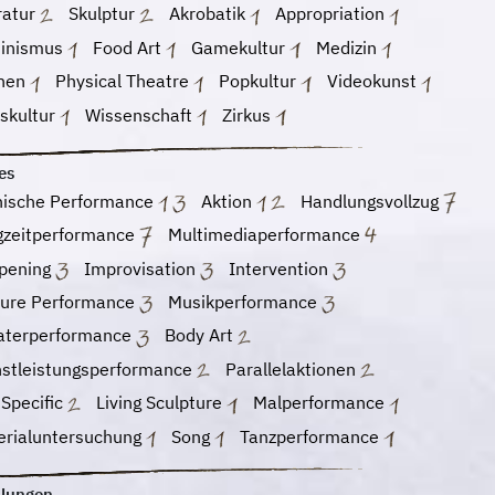
ratur
Skulptur
Akrobatik
Appropriation
inismus
Food Art
Gamekultur
Medizin
hen
Physical Theatre
Popkultur
Videokunst
skultur
Wissenschaft
Zirkus
es
nische Performance
Aktion
Handlungsvollzug
gzeitperformance
Multimediaperformance
pening
Improvisation
Intervention
ture Performance
Musikperformance
aterperformance
Body Art
nstleistungsperformance
Parallelaktionen
 Specific
Living Sculpture
Malperformance
erialuntersuchung
Song
Tanzperformance
lungen