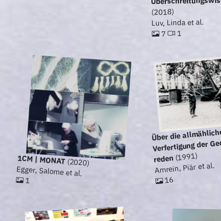
Überschreitungswis
(2018)
Luv, Linda et al.
1
7
Über die allmählich
Verfertigung der G
(1991)
reden
1CM | MONAT
(2020)
Amrein, Piär et al.
Egger, Salome et al.
16
1