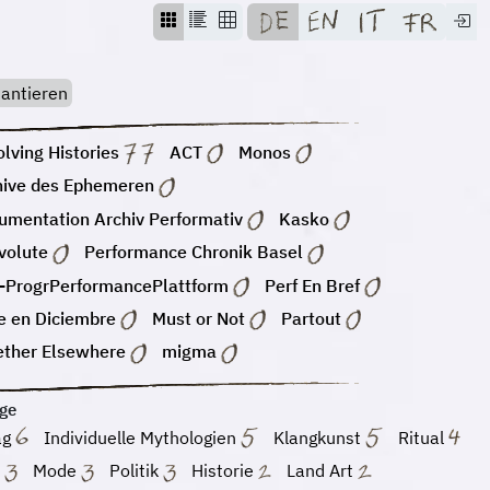
antieren
lving Histories
ACT
Monos
hive des Ephemeren
umentation Archiv Performativ
Kasko
volute
Performance Chronik Basel
-ProgrPerformancePlattform
Perf En Bref
e en Diciembre
Must or Not
Partout
ether Elsewhere
migma
ge
ag
Individuelle Mythologien
Klangkunst
Ritual
m
Mode
Politik
Historie
Land Art