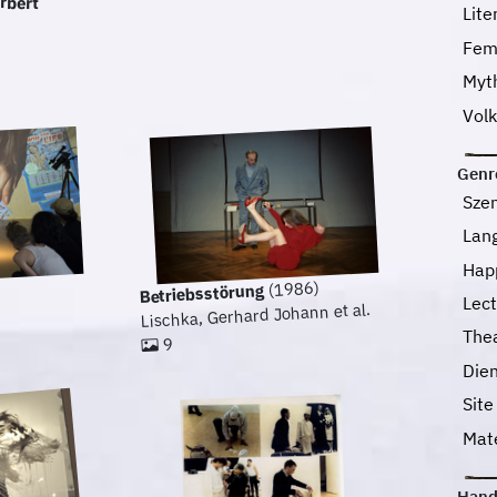
Lite
Fem
Myt
Volk
Genr
Sze
Lan
Hap
(1986)
Betriebsstörung
Lec
Lischka, Gerhard Johann et al.
The
9
Die
Site
Mat
Hand