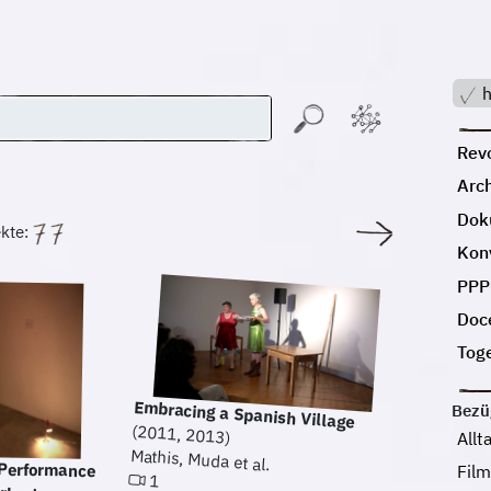
h
Revo
Arc
Dok
kte:
Kon
PPP
Doc
Tog
Embracing a Spanish Village
Bezü
(2011, 2013)
Allt
Mathis, Muda et al.
 Performance
it Herbert
Fil
1