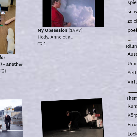
spie
sch
zei
poe
My Obsession
(1997)
Hody, Anne et al.
1
Räu
Aus
for
ther
Umn
22)
Set
.
Vir
The
Kun
Kör
Ern
Loc