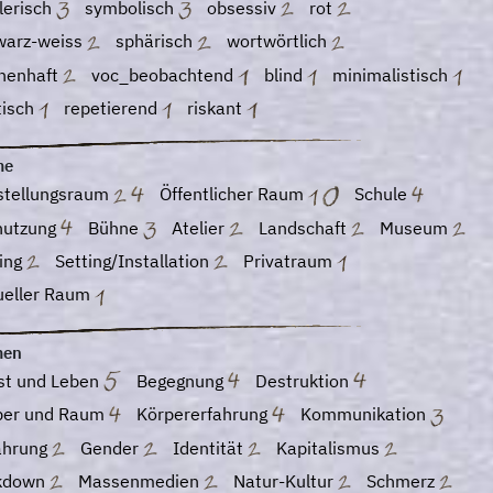
lerisch
symbolisch
obsessiv
rot
warz-weiss
sphärisch
wortwörtlich
chenhaft
voc_beobachtend
blind
minimalistisch
tisch
repetierend
riskant
me
stellungsraum
Öffentlicher Raum
Schule
utzung
Bühne
Atelier
Landschaft
Museum
ting
Setting/Installation
Privatraum
tueller Raum
men
st und Leben
Begegnung
Destruktion
per und Raum
Körpererfahrung
Kommunikation
ährung
Gender
Identität
Kapitalismus
kdown
Massenmedien
Natur-Kultur
Schmerz