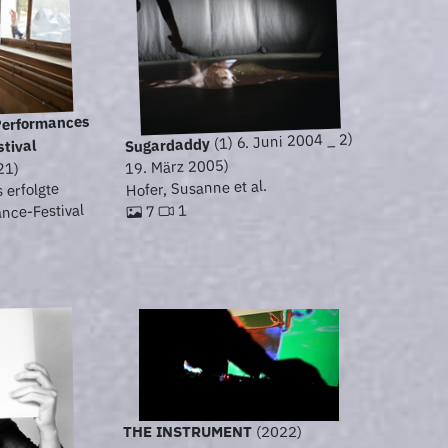
Performances
(1) 6. Juni 2004 _ 2)
Sugardaddy
tival
19. März 2005)
21)
Hofer, Susanne et al.
s erfolgte
nce-Festival
1
7
THE INSTRUMENT
(2022)