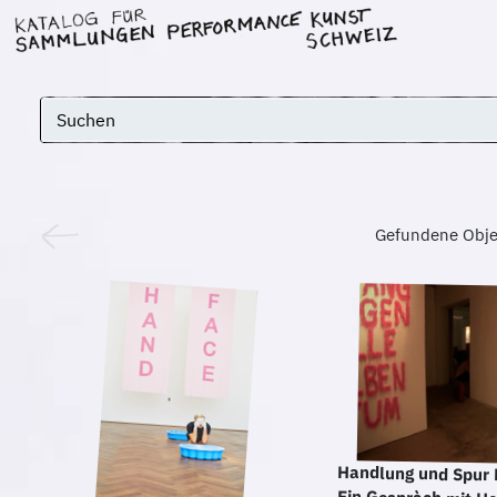
Gefundene Obje
Handlung und Spur
Ein Gespràch m