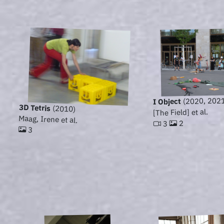
(2020, 202
I Object
3D Tetris
(2010)
[The Field] et al.
Maag, Irene et al.
2
3
3