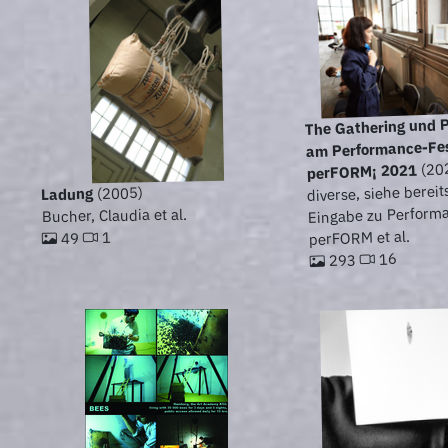
The Gathering und 
am Performance-Fes
(20
perFORM¡ 2021
diverse, siehe bereit
(2005)
Ladung
Eingabe zu Performa
Bucher, Claudia et al.
perFORM et al.
1
49
16
293