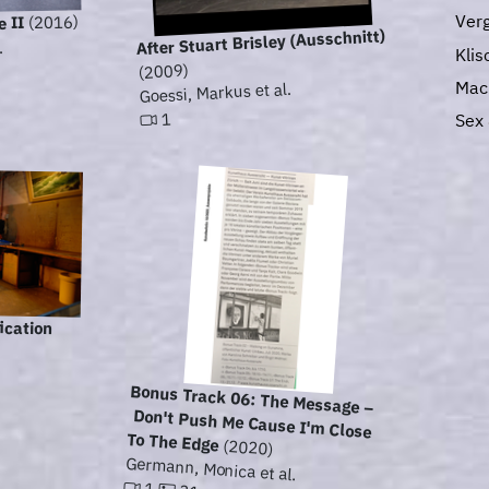
Verg
(2016)
e II
After Stuart Brisley (Ausschnitt)
.
Kli
(2009)
Mac
Goessi, Markus et al.
1
Sex
ication
Bonus Track 06: The Message –
Don't Push Me Cause I'm Close
To The Edge
(2020)
Germann, Monica et al.
1