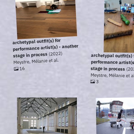
archetypal outfit(s) for
performance artist(s) - another
(2022)
stage in process
archetypal outfit(s) 
performance artist(s) - ano
Meystre, Mélanie et al.
stage in process
16
(20
Meystre, Mélanie et al
3