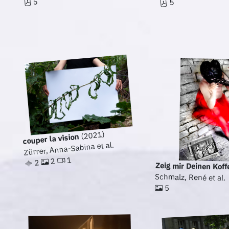
5
5
(2021)
couper la vision
Zürrer, Anna-Sabina et al.
1
2
2
Zeig mir Deinen Koff
Schmalz, René et al.
5