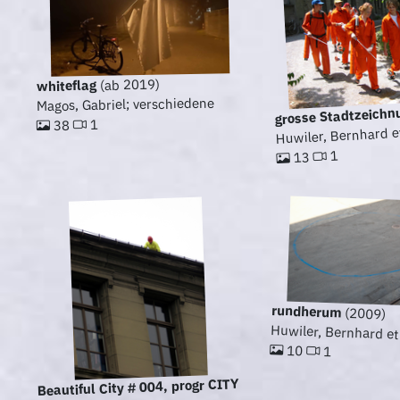
(ab 2019)
whiteflag
Magos, Gabriel; verschiedene
grosse Stadtzeichn
1
38
Huwiler, Bernhard et
1
13
rundherum
(2009)
Huwiler, Bernhard et 
10
1
Beautiful City # 004, progr CITY