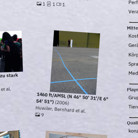
Per
1
1
1
Ver
Mitte
Kos
Ger
Körp
Spr
Med
 zu stark
et al.
Play
1460 ft/AMSL (N 46º 50' 31'/E 6º
Gru
54' 51'')
(2006)
Tie
Huwiler, Bernhard et al.
9
Qual
kon