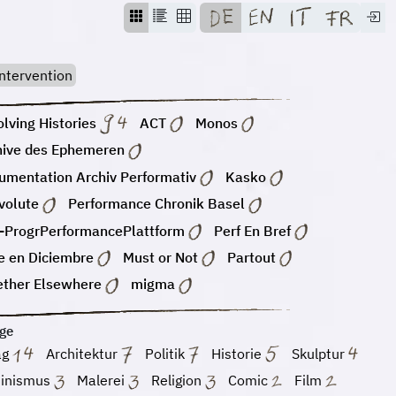
ntervention
lving Histories
ACT
Monos
hive des Ephemeren
umentation Archiv Performativ
Kasko
volute
Performance Chronik Basel
-ProgrPerformancePlattform
Perf En Bref
e en Diciembre
Must or Not
Partout
ether Elsewhere
migma
ge
ag
Architektur
Politik
Historie
Skulptur
inismus
Malerei
Religion
Comic
Film