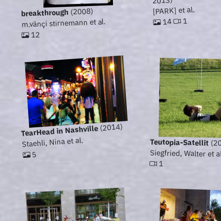
2013)
[PARK] et al.
(2008)
breakthrough
1
14
m.vänçi stirnemann et al.
12
(2014)
TearHead in Nashville
Staehli, Nina et al.
Teutopia-Satellit
(2
Siegfried, Walter et al
5
1