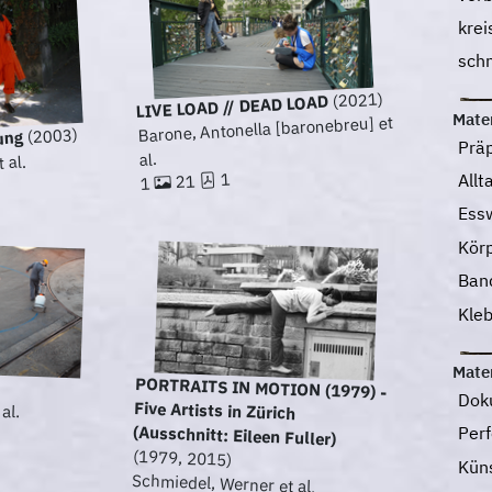
kre
sch
(2021)
LIVE LOAD // DEAD LOAD
Mater
Barone, Antonella [baronebreu] et
(2003)
ung
Prä
al.
 al.
1
All
21
1
Ess
Kör
Ban
Kle
Mater
PORTRAITS IN MOTION (1979) -
Five Artists in Zürich
Dok
al.
(Ausschnitt: Eileen Fuller)
Perf
(1979, 2015)
Kün
Schmiedel, Werner et al.