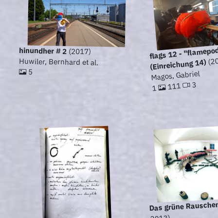
flags 12 - "flamepo
hinundher # 2
(2017)
(20
Huwiler, Bernhard et al.
(Einreichung 14)
5
Magos, Gabriel
3
111
1
Das grüne Rausche