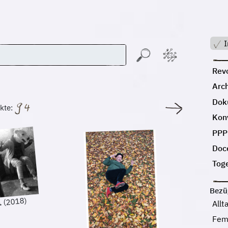
I
Revo
Arc
Dok
kte:
Kon
PPP
Doc
Tog
Bezü
(2018)
1
Allt
.
Fem