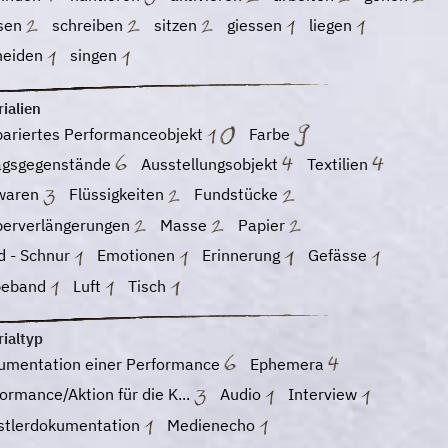
isen
schreiben
sitzen
giessen
liegen
neiden
singen
ialien
pariertes Performanceobjekt
Farbe
tagsgegenstände
Ausstellungsobjekt
Textilien
waren
Flüssigkeiten
Fundstücke
perverlängerungen
Masse
Papier
d - Schnur
Emotionen
Erinnerung
Gefässe
beband
Luft
Tisch
ialtyp
umentation einer Performance
Ephemera
ormance/Aktion für die K...
Audio
Interview
stlerdokumentation
Medienecho