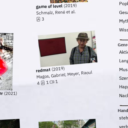
Pop
(2019)
game of level
Schmalz, René et al.
Ges
3
Myt
Wis
Genr
Akt
Lan
(2019)
Mus
redmat
Magos, Gabriel; Meyer, Raoul
Sze
1
1
4
Hap
er
(2021)
Nac
Hand
ste
ver