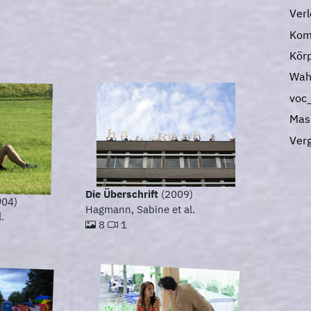
Verl
Kom
Kör
Wah
voc
Mas
Verg
Die Überschrift
(2009)
004)
Hagmann, Sabine et al.
.
8
1