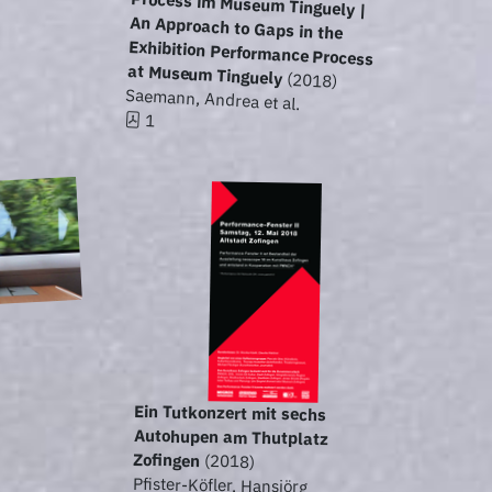
at Museum Tinguely
(2018)
Saemann, Andrea et al.
1
Ein Tutkonzert mit sechs
Autohupen am Thutplatz
Zofingen
(2018)
Pfister-Köfler, Hansjörg