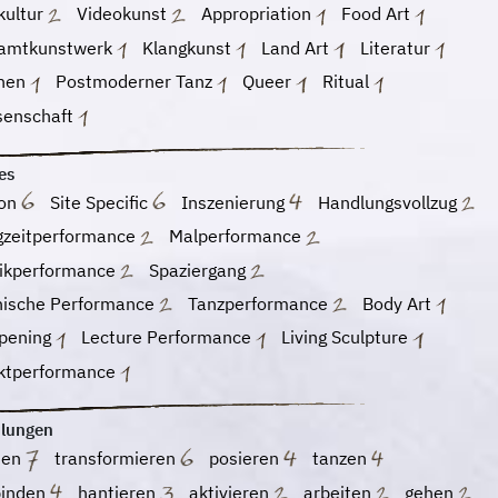
kultur
Videokunst
Appropriation
Food Art
amtkunstwerk
Klangkunst
Land Art
Literatur
hen
Postmoderner Tanz
Queer
Ritual
senschaft
es
ion
Site Specific
Inszenierung
Handlungsvollzug
gzeitperformance
Malperformance
ikperformance
Spaziergang
nische Performance
Tanzperformance
Body Art
pening
Lecture Performance
Living Sculpture
ktperformance
lungen
hen
transformieren
posieren
tanzen
binden
hantieren
aktivieren
arbeiten
gehen