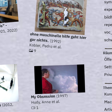
sym
exp
bild
rep
ds" -
21, 2022)
voc
ohne maschinelle hilfe geht hier
gar nichts.
sch
(1992)
Kobler, Pedro et al.
9
Räu
Öff
Sett
Pri
The
Kun
(1997)
My Obsession
Hody, Anne et al.
Mac
(2012,
n
1
Art