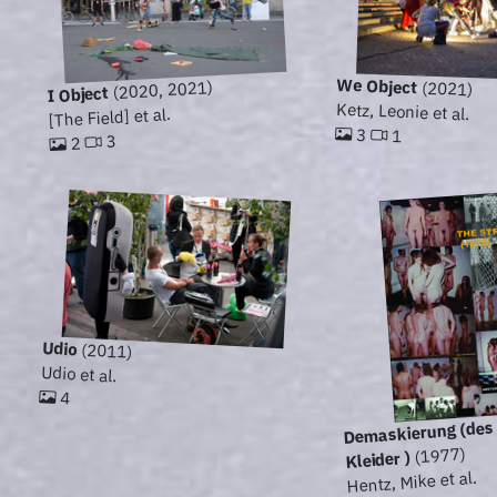
We Object
(2020, 2021)
(2021)
I Object
Ketz, Leonie et al.
[The Field] et al.
3
1
3
2
Udio
(2011)
Udio et al.
4
Demaskierung (des 
(1977)
Kleider )
Hentz, Mike et al.