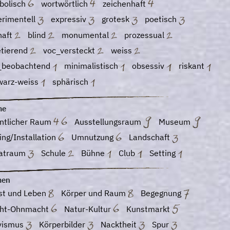
bolisch
wortwörtlich
zeichenhaft
erimentell
expressiv
grotesk
poetisch
haft
blind
monumental
prozessual
etierend
voc_versteckt
weiss
_beobachtend
minimalistisch
obsessiv
riskant
warz-weiss
sphärisch
me
entlicher Raum
Ausstellungsraum
Museum
ing/Installation
Umnutzung
Landschaft
vatraum
Schule
Bühne
Club
Setting
men
st und Leben
Körper und Raum
Begegnung
ht-Ohnmacht
Natur-Kultur
Kunstmarkt
ivismus
Körperbilder
Nacktheit
Spur