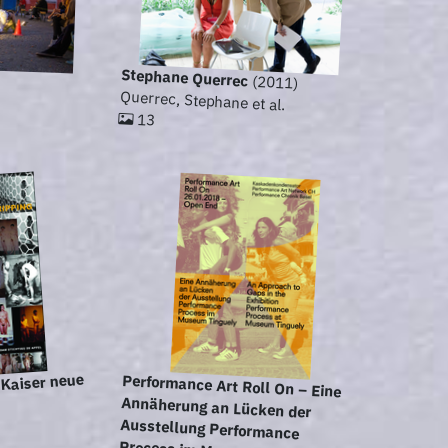
Stephane Querrec
(2011)
Querrec, Stephane et al.
13
Kaiser neue
Performance Art Roll On – Eine
Annäherung an Lücken der
Ausstellung Performance
Process im Museum Tinguely |
An Approach to Gaps in the
Exhibition Performance Process