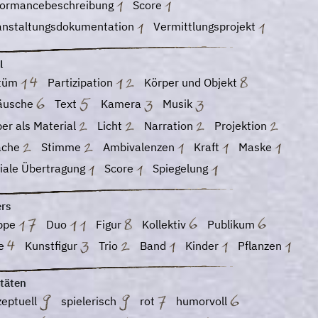
formancebeschreibung
Score
anstaltungsdokumentation
Vermittlungsprojekt
l
tüm
Partizipation
Körper und Objekt
äusche
Text
Kamera
Musik
er als Material
Licht
Narration
Projektion
ache
Stimme
Ambivalenzen
Kraft
Maske
iale Übertragung
Score
Spiegelung
ers
ppe
Duo
Figur
Kollektiv
Publikum
re
Kunstfigur
Trio
Band
Kinder
Pflanzen
itäten
zeptuell
spielerisch
rot
humorvoll