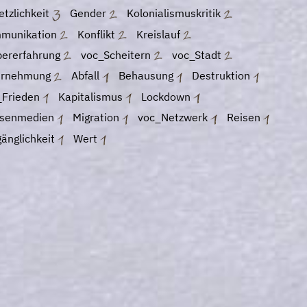
etzlichkeit
Gender
Kolonialismuskritik
munikation
Konflikt
Kreislauf
pererfahrung
voc_Scheitern
voc_Stadt
rnehmung
Abfall
Behausung
Destruktion
_Frieden
Kapitalismus
Lockdown
senmedien
Migration
voc_Netzwerk
Reisen
änglichkeit
Wert