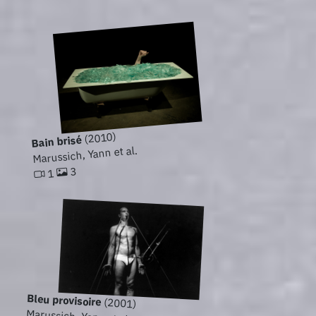
(2010)
Bain brisé
Marussich, Yann et al.
3
1
Bleu provisoire
(2001)