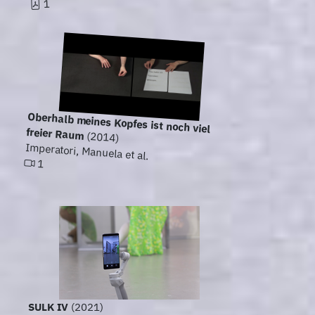
1
Oberhalb meines Kopfes ist noch viel
freier Raum
(2014)
Imperatori, Manuela et al.
1
SULK IV
(2021)