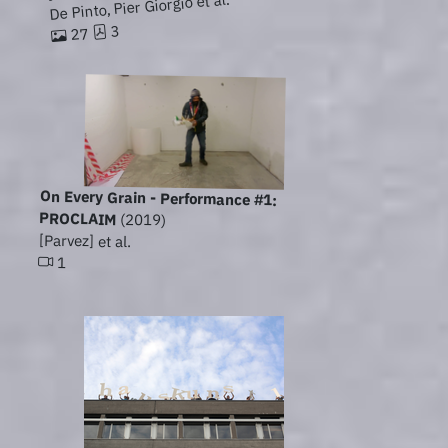
De Pinto, Pier Giorgio et al.
3
27
On Every Grain - Performance #1:
PROCLAIM
(2019)
[Parvez] et al.
1