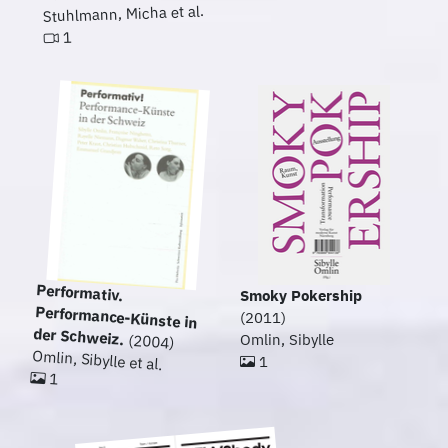
Stuhlmann, Micha et al.
1
Performativ.
Performance-Künste in
Smoky Pokership
(2011)
der Schweiz.
Omlin, Sibylle
(2004)
Omlin, Sibylle et al.
1
1