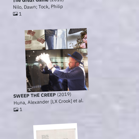
The Great Game
Nilo, Dawn; Tock, Philip
1
(2019)
SWEEP THE CREEP
Huna, Alexander [LX Crook] et al.
1